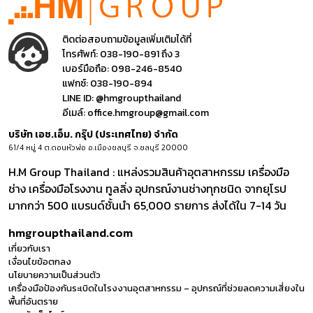
ติดต่อสอบถามข้อมูลเพิ่มเติมได้ที่
โทรศัพท์:
038-190-891 ถึง 3
เบอร์มือถือ:
098-246-8540
แฟกซ์:
038-190-894
LINE ID:
@hmgroupthailand
อีเมล์:
office.hmgroup@gmail.com
บริษัท เอช.เอ็ม. กรุ๊ป (ประเทศไทย) จำกัด
61/4 หมู่ 4 ต.ดอนหัวฬ่อ อ.เมืองชลบุรี จ.ชลบุรี 20000
H.M Group Thailand : แหล่งรวมสินค้าอุตสาหกรรม เครื่องมือ
ช่าง เครื่องมือโรงงาน ทูลลิ่ง อุปกรณ์งานช่างทุกชนิด จากยุโรป
มากกว่า 500 แบรนด์ชั้นนำ 65,000 รายการ ส่งได้ใน 7-14 วัน
hmgroupthailand.com
เกี่ยวกับเรา
เงื่อนไขข้อตกลง
นโยบายความเป็นส่วนตัว
เครื่องมือป้องกันระเบิดในโรงงานอุตสาหกรรม – อุปกรณ์ที่ช่วยลดความเสี่ยงใน
พื้นที่อันตราย