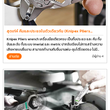
สุดเท่ห์ คีมและประแจในตัวเดียวกัน (Knipex Pliers
wrench)
Knipex Pliers wrench เครื่องมือเดียวครบ เป็นทั้งประแจ และ คีม ทั้ง
ขันและจับ ทั้งระบบ imerial และ metric ปากจับเรียบไม่การสร้างความ
เสียหายบนชิ้นงาน สามารถทำงานกับชิ้นงานพ่น-ชุบได้โดยตรง ไม่มี
รอยจับชิ้นงาน
อ่านต่อ
มีผู้อ่าน 4