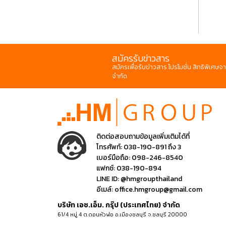
สมัครรับข่าวสาร
สมัครเพื่อรับข่าวสาร โปรโมชั่น สิทธิพิเศษจา
จำกัด
ติดต่อสอบถามข้อมูลเพิ่มเติมได้ที่
โทรศัพท์:
038-190-891 ถึง 3
เบอร์มือถือ:
098-246-8540
แฟกซ์:
038-190-894
LINE ID:
@hmgroupthailand
อีเมล์:
office.hmgroup@gmail.com
บริษัท เอช.เอ็ม. กรุ๊ป (ประเทศไทย) จำกัด
61/4 หมู่ 4 ต.ดอนหัวฬ่อ อ.เมืองชลบุรี จ.ชลบุรี 20000