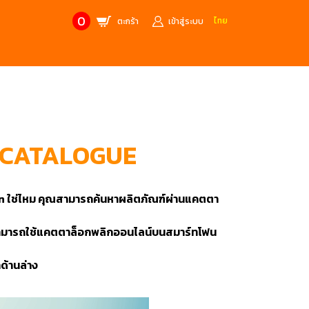
0
ไทย
ตะกร้า
เข้าสู่ระบบ
CONTACT US
MANUFACTURE’S BRANDS
Stainless Steel Metric Offset
Trusco
ฟ้า
ชุดเครื่องมืองานช่าง
-CATALOGUE
ศษจากแบรนด์ PB
สินค้าลดราคาพิเศษ
ann ใช่ไหม คุณสามารถค้นหาผลิตภัณฑ์ผ่านแคตตา
ก่อให้เกิดประกายไฟ
เครื่องมือป้องกันไฟฟ้าสถิตย์
 tools)
(ESD)
หนก็สามารถใช้แคตตาล็อกพลิกออนไลน์บนสมาร์ทโฟน
บช่างไฟฟ้า
ATORN
ol)
ด้านล่าง
chnology /
4 Metrology / เครื่องมือวัด