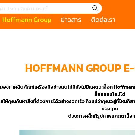
Hoffmann Group
ข่าวสาร
ติดต่อเรา
GROUP STORY
เหตุการณ์
HOLEX
Salespage
GARANT
ale
Cromwell
MAKITA
Hoffmann
Cromwell
าหกรรม
กระเป๋าใส่เครื่องมือ (Tool Cases)
คีมสำหรับงานไฟ
HOFFMANN GROUP E
รภัย (safety cutter)
สินค้าประเภทประแจ
สินค้าราคาพิเ
Swiss Tool
งมองหาผลิตภัณฑ์เครื่องมือช่างแต่ไม่มียังไม่มีแคตตาล็อก Hoffm
ประเภทไขควง
เครื่องมือขัดและตกแต่งผิววัสดุ
เครื่องมือที่ไม่
(Non-sparking
ล็อกออนไลน์ได้
วยให้คุณค้นหาสิ่งที่ต้องการได้อย่างรวดเร็ว ถึงแม้ว่าคุณอยู่ที่ไ
รับการทำงานในที่สูง
เครื่องมือสำหรับช่างยนต์ (
เครื่องมือสำหรั
ของคุณ
t)
Mechanic Tools)
(Electrician To
ด้วยการคลิ๊กที่รูปภาพแคตตาล็อก
ing / เครื่องมือใช้
2 Modular machining / ชุด
3 Clamping te