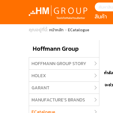
สินค้า
แนะนำ
คุณอยู่ที่นี้:
หน้าหลัก
ECatalogue
HOFFMANN 
บทความ
clearance s
ECatalogue
Download
กระดาษอุตส
Hoffmann Group
มีดคัตเตอร์นิ
HOFFMANN GROUP STORY
กำลั
สินค้าแนะนำ
HOLEX
จะช่
GARANT
เครื่องมือสำห
(Tools Heigh
MANUFACTURE’S BRANDS
ประเภท
1 Mono machin
ECatalogue