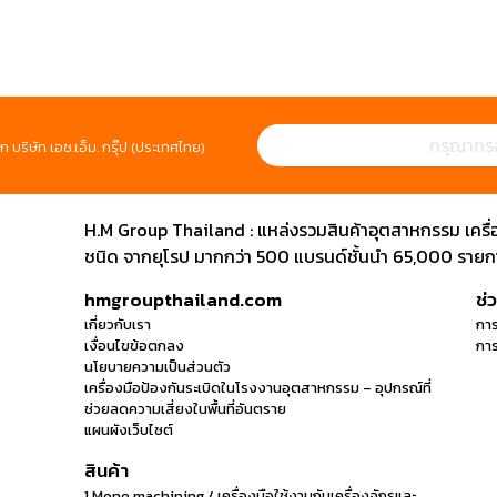
ก บริษัท เอช.เอ็ม. กรุ๊ป (ประเทศไทย)
H.M Group Thailand : แหล่งรวมสินค้าอุตสาหกรรม เครื่องม
ชนิด จากยุโรป มากกว่า 500 แบรนด์ชั้นนำ 65,000 รายการ
hmgroupthailand.com
ช่
เกี่ยวกับเรา
การ
เงื่อนไขข้อตกลง
การ
นโยบายความเป็นส่วนตัว
เครื่องมือป้องกันระเบิดในโรงงานอุตสาหกรรม – อุปกรณ์ที่
ช่วยลดความเสี่ยงในพื้นที่อันตราย
แผนผังเว็บไซต์
สินค้า
1 Mono machining / เครื่องมือใช้งานกับเครื่องจักรและ