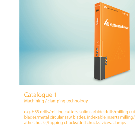
งจักรและเครื่องCNC
เครื่องมือใช้งานกับเครื่องจักรและ
อุปกรณ์จับยึด
เครื่องCNC
d Cutting / เครื่อง
6 Fastening tools for screws /
7 Gripping, cut
ขัด เจียร และตกแต่ง
เครื่องมือช่าง ประเภทขันแน่น
tools / เครื่อง
ยึดให้แน่น
ons and Storage /
0 Workshop accessories and
ครื่องมือ
occupational safety / อุปกรณ์
เครื่องมือทั่วไป และอุปกรณ์ความ
ปลอดภัย