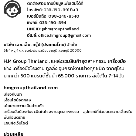
ติดต่อสอบถามข้อมูลเพิ่มเติมได้ที่
โทรศัพท์:
038-190-891 ถึง 3
เบอร์มือถือ:
098-246-8540
แฟกซ์:
038-190-894
LINE ID:
@hmgroupthailand
อีเมล์:
office.hmgroup@gmail.com
บริษัท เอช.เอ็ม. กรุ๊ป (ประเทศไทย) จำกัด
61/4 หมู่ 4 ต.ดอนหัวฬ่อ อ.เมืองชลบุรี จ.ชลบุรี 20000
H.M Group Thailand : แหล่งรวมสินค้าอุตสาหกรรม เครื่องมือ
ช่าง เครื่องมือโรงงาน ทูลลิ่ง อุปกรณ์งานช่างทุกชนิด จากยุโรป
มากกว่า 500 แบรนด์ชั้นนำ 65,000 รายการ ส่งได้ใน 7-14 วัน
hmgroupthailand.com
เกี่ยวกับเรา
เงื่อนไขข้อตกลง
นโยบายความเป็นส่วนตัว
เครื่องมือป้องกันระเบิดในโรงงานอุตสาหกรรม – อุปกรณ์ที่ช่วยลดความเสี่ยงใน
พื้นที่อันตราย
แผนผังเว็บไซต์
ช่วยเหลือ