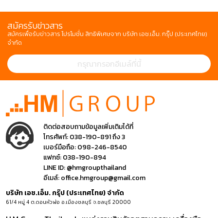
สมัครรับข่าวสาร
สมัครเพื่อรับข่าวสาร โปรโมชั่น สิทธิพิเศษจาก บริษัท เอช.เอ็ม. กรุ๊ป (ประเทศไทย)
จำกัด
ติดต่อสอบถามข้อมูลเพิ่มเติมได้ที่
โทรศัพท์:
038-190-891 ถึง 3
เบอร์มือถือ:
098-246-8540
แฟกซ์:
038-190-894
LINE ID:
@hmgroupthailand
อีเมล์:
office.hmgroup@gmail.com
บริษัท เอช.เอ็ม. กรุ๊ป (ประเทศไทย) จำกัด
61/4 หมู่ 4 ต.ดอนหัวฬ่อ อ.เมืองชลบุรี จ.ชลบุรี 20000