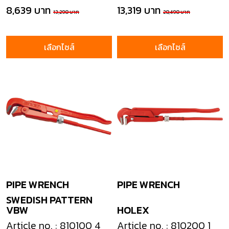
8,639 บาท
13,319 บาท
13,290 บาท
20,490 บาท
เลือกไซส์
เลือกไซส์
PIPE WRENCH
PIPE WRENCH
SWEDISH PATTERN
VBW
HOLEX
Article no. : 810100 4
Article no. : 810200 1