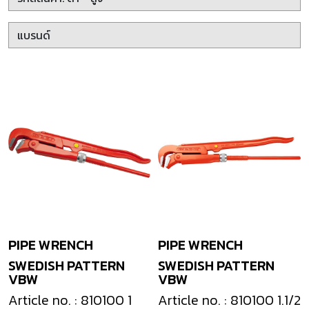
PIPE WRENCH
PIPE WRENCH
SWEDISH PATTERN
SWEDISH PATTERN
VBW
VBW
Article no. : 810100 1
Article no. : 810100 1.1/2