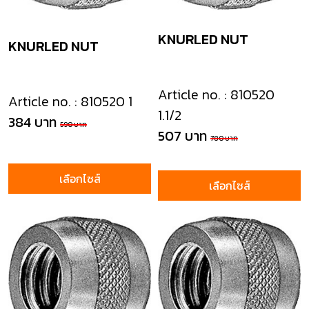
KNURLED NUT
KNURLED NUT
Article no. : 810520
Article no. : 810520 1
1.1/2
384 บาท
590 บาท
507 บาท
780 บาท
เลือกไซส์
เลือกไซส์