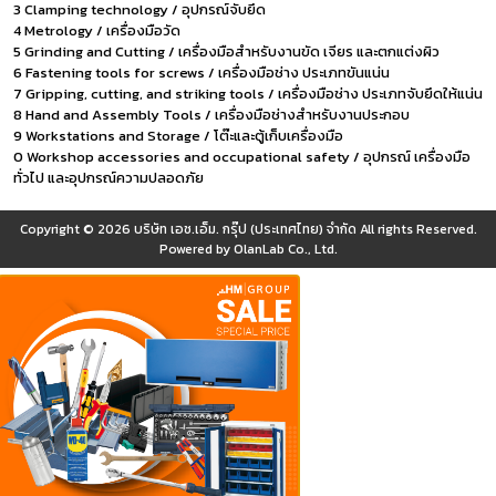
3 Clamping technology / อุปกรณ์จับยึด
4 Metrology / เครื่องมือวัด
5 Grinding and Cutting / เครื่องมือสำหรับงานขัด เจียร และตกแต่งผิว
6 Fastening tools for screws / เครื่องมือช่าง ประเภทขันแน่น
7 Gripping, cutting, and striking tools / เครื่องมือช่าง ประเภทจับยึดให้แน่น
8 Hand and Assembly Tools / เครื่องมือช่างสำหรับงานประกอบ
9 Workstations and Storage / โต๊ะและตู้เก็บเครื่องมือ
0 Workshop accessories and occupational safety / อุปกรณ์ เครื่องมือ
ทั่วไป และอุปกรณ์ความปลอดภัย
Copyright © 2026
บริษัท เอช.เอ็ม. กรุ๊ป (ประเทศไทย) จำกัด
All rights Reserved.
Powered by
OlanLab Co., Ltd.