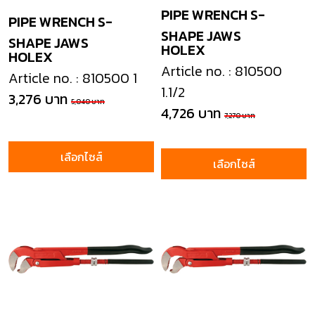
PIPE WRENCH S-
PIPE WRENCH S-
SHAPE JAWS
SHAPE JAWS
HOLEX
HOLEX
Article no. : 810500
Article no. : 810500 1
1.1/2
3,276 บาท
5,040 บาท
4,726 บาท
7,270 บาท
เลือกไซส์
เลือกไซส์