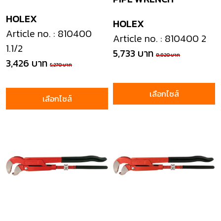
HOLEX
HOLEX
Article no. : 810400
Article no. : 810400 2
1.1/2
5,733 บาท
8,820 บาท
3,426 บาท
5,270 บาท
เลือกไซส์
เลือกไซส์