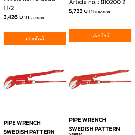
Article no. : 810200 2
1.1/2
5,733 บาท
8,820 บาท
3,426 บาท
5,270 บาท
เลือกไซส์
เลือกไซส์
PIPE WRENCH
PIPE WRENCH
SWEDISH PATTERN
SWEDISH PATTERN
VBW