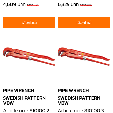
4,609 บาท
6,325 บาท
7,090 บาท
9,730 บาท
เลือกไซส์
เลือกไซส์
PIPE WRENCH
PIPE WRENCH
SWEDISH PATTERN
SWEDISH PATTERN
VBW
VBW
Article no. : 810100 2
Article no. : 810100 3