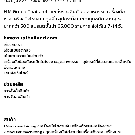
61/4 หมู่ 4 ต.ดอนหัวฬ่อ อ.เมืองชลบุรี จ.ชลบุรี 20000
H.M Group Thailand : แหล่งรวมสินค้าอุตสาหกรรม เครื่องมือ
ช่าง เครื่องมือโรงงาน ทูลลิ่ง อุปกรณ์งานช่างทุกชนิด จากยุโรป
มากกว่า 500 แบรนด์ชั้นนำ 65,000 รายการ ส่งได้ใน 7-14 วัน
hmgroupthailand.com
เกี่ยวกับเรา
เงื่อนไขข้อตกลง
นโยบายความเป็นส่วนตัว
เครื่องมือป้องกันระเบิดในโรงงานอุตสาหกรรม – อุปกรณ์ที่ช่วยลดความเสี่ยงใน
พื้นที่อันตราย
แผนผังเว็บไซต์
ช่วยเหลือ
การสั่งซื้อสินค้า
การจัดส่งสินค้า
สินค้า
1 Mono machining / เครื่องมือใช้งานกับเครื่องจักรและเครื่องCNC
2 Modular machining / ชุดเครื่องมือใช้งานกับเครื่องจักรและเครื่องCNC