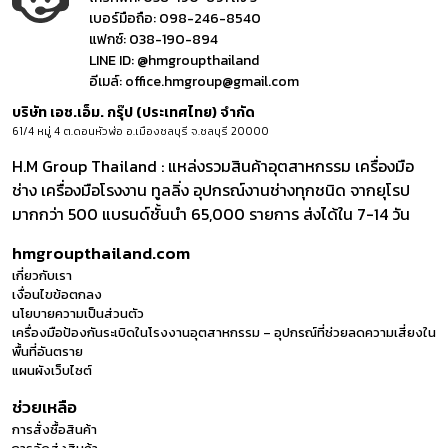
เบอร์มือถือ:
098-246-8540
แฟกซ์:
038-190-894
LINE ID:
@hmgroupthailand
อีเมล์:
office.hmgroup@gmail.com
บริษัท เอช.เอ็ม. กรุ๊ป (ประเทศไทย) จำกัด
61/4 หมู่ 4 ต.ดอนหัวฬ่อ อ.เมืองชลบุรี จ.ชลบุรี 20000
H.M Group Thailand : แหล่งรวมสินค้าอุตสาหกรรม เครื่องมือ
ช่าง เครื่องมือโรงงาน ทูลลิ่ง อุปกรณ์งานช่างทุกชนิด จากยุโรป
มากกว่า 500 แบรนด์ชั้นนำ 65,000 รายการ ส่งได้ใน 7-14 วัน
hmgroupthailand.com
เกี่ยวกับเรา
เงื่อนไขข้อตกลง
นโยบายความเป็นส่วนตัว
เครื่องมือป้องกันระเบิดในโรงงานอุตสาหกรรม – อุปกรณ์ที่ช่วยลดความเสี่ยงใน
พื้นที่อันตราย
แผนผังเว็บไซต์
ช่วยเหลือ
การสั่งซื้อสินค้า