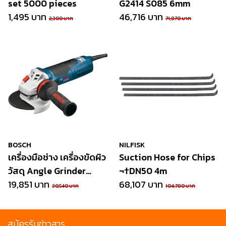
set 5000 pieces
G2414 S085 6mm
1,495 บาท
46,716 บาท
2,300 บาท
71,870 บาท
BOSCH
NILFISK
เครื่องมือช่าง เครื่องขัดผิว
Suction Hose for Chips
วัสดุ Angle Grinder
¬†DN50 4m
GWS17-125INOX
19,851 บาท
68,107 บาท
30,540 บาท
104,780 บาท
สมัครรับข่าวสาร