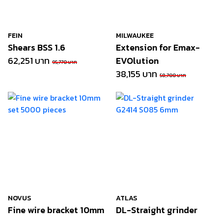
FEIN
MILWAUKEE
Shears BSS 1.6
Extension for Emax-
62,251 บาท
EVOlution
95,770 บาท
38,155 บาท
58,700 บาท
NOVUS
ATLAS
Fine wire bracket 10mm
DL-Straight grinder