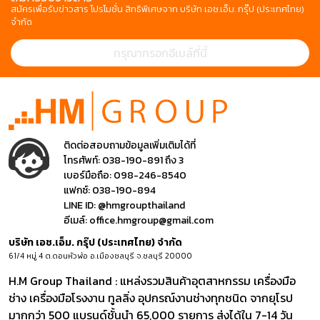
สมัครเพื่อรับข่าวสาร โปรโมชั่น สิทธิพิเศษจาก บริษัท เอช.เอ็ม. กรุ๊ป (ประเทศไทย)
จำกัด
ติดต่อสอบถามข้อมูลเพิ่มเติมได้ที่
โทรศัพท์:
038-190-891 ถึง 3
เบอร์มือถือ:
098-246-8540
แฟกซ์:
038-190-894
LINE ID:
@hmgroupthailand
อีเมล์:
office.hmgroup@gmail.com
บริษัท เอช.เอ็ม. กรุ๊ป (ประเทศไทย) จำกัด
61/4 หมู่ 4 ต.ดอนหัวฬ่อ อ.เมืองชลบุรี จ.ชลบุรี 20000
H.M Group Thailand : แหล่งรวมสินค้าอุตสาหกรรม เครื่องมือ
ช่าง เครื่องมือโรงงาน ทูลลิ่ง อุปกรณ์งานช่างทุกชนิด จากยุโรป
มากกว่า 500 แบรนด์ชั้นนำ 65,000 รายการ ส่งได้ใน 7-14 วัน