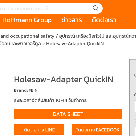
Hoffmann Group
ข่าวสาร
ติดต่อเรา
nd occupational safety / อุปกรณ์ เครื่องมือทั่วไป และอุปกรณ์ค
GROUP STORY
เหตุการณ์
HOLEX
Salespage
GARANT
มือลมและพาวเวอร์ทูล
Holesaw-Adapter QuickIN
ale
Cromwell
MAKITA
Hoffmann
Cromwell
าหกรรม
กระเป๋าใส่เครื่องมือ (Tool Cases)
คีมสำหรับงานไฟ
รภัย (safety cutter)
สินค้าประเภทประแจ
สินค้าราคาพิเ
Swiss Tool
Holesaw-Adapter QuickIN
ประเภทไขควง
เครื่องมือขัดและตกแต่งผิววัสดุ
เครื่องมือที่ไม่
Brand: FEIN
(Non-sparking
ระยะเวลาจัดส่งสินค้า 10-14 วันทำการ
รับการทำงานในที่สูง
เครื่องมือสำหรับช่างยนต์ (
เครื่องมือสำหรั
t)
Mechanic Tools)
(Electrician To
DATA SHEET
ติดต่อทาง LINE
ติดต่อทาง FACEBOOK
ing / เครื่องมือใช้
2 Modular machining / ชุด
3 Clamping te