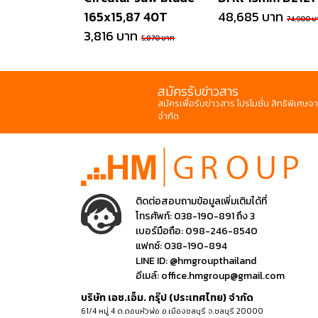
165x15,87 40T
48,685 บาท
74,900 บ
3,816 บาท
5,870 บาท
สมัครรับข่าวสาร
สมัครเพื่อรับข่าวสาร โปรโมชั่น สิทธิพิเศษจา
จำกัด
ติดต่อสอบถามข้อมูลเพิ่มเติมได้ที่
โทรศัพท์:
038-190-891 ถึง 3
เบอร์มือถือ:
098-246-8540
แฟกซ์:
038-190-894
LINE ID:
@hmgroupthailand
อีเมล์:
office.hmgroup@gmail.com
บริษัท เอช.เอ็ม. กรุ๊ป (ประเทศไทย) จำกัด
61/4 หมู่ 4 ต.ดอนหัวฬ่อ อ.เมืองชลบุรี จ.ชลบุรี 20000