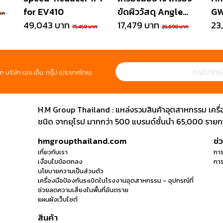
for EV410
ขัดผิววัสดุ Angle
GW
าท
49,043 บาท
Grinder WSG17-
17,479 บาท
23
75,450 บาท
26,890 บาท
125P
ก บริษัท เอช.เอ็ม. กรุ๊ป (ประเทศไทย)
H.M Group Thailand : แหล่งรวมสินค้าอุตสาหกรรม เครื่องม
ชนิด จากยุโรป มากกว่า 500 แบรนด์ชั้นนำ 65,000 รายการ
hmgroupthailand.com
ช่
เกี่ยวกับเรา
การ
เงื่อนไขข้อตกลง
การ
นโยบายความเป็นส่วนตัว
เครื่องมือป้องกันระเบิดในโรงงานอุตสาหกรรม – อุปกรณ์ที่
ช่วยลดความเสี่ยงในพื้นที่อันตราย
แผนผังเว็บไซต์
สินค้า