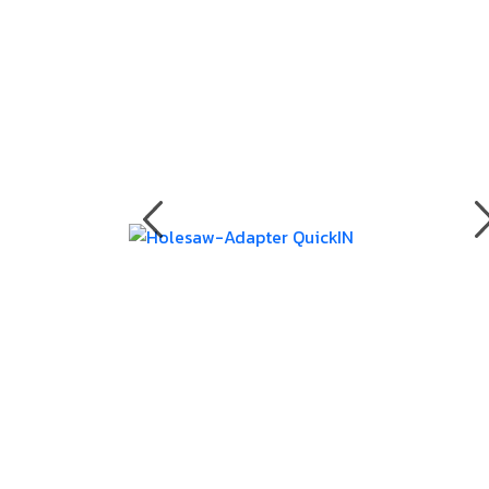
งานกับเครื่อ
5 Grinding an
มือสำหรับงาน
ผิว
9 Workstati
โต๊ะและตู้เก็บเ