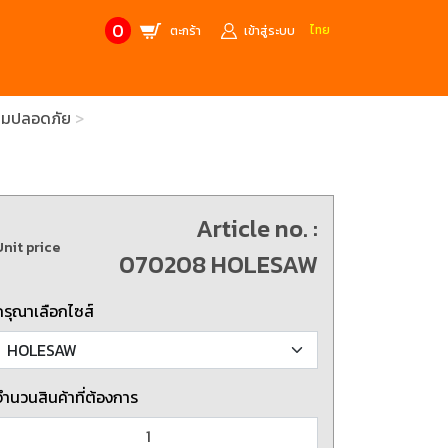
0
ไทย
ตะกร้า
เข้าสู่ระบบ
วามปลอดภัย
CONTACT US
MANUFACTURE’S BRANDS
Stainless Steel Metric Offset
Trusco
ฟ้า
ชุดเครื่องมืองานช่าง
Article no. :
ศษจากแบรนด์ PB
สินค้าลดราคาพิเศษ
Unit price
070208 HOLESAW
ก่อให้เกิดประกายไฟ
เครื่องมือป้องกันไฟฟ้าสถิตย์
 tools)
(ESD)
กรุณาเลือกไซส์
บช่างไฟฟ้า
ATORN
ol)
จำนวนสินค้าที่ต้องการ
chnology /
4 Metrology / เครื่องมือวัด