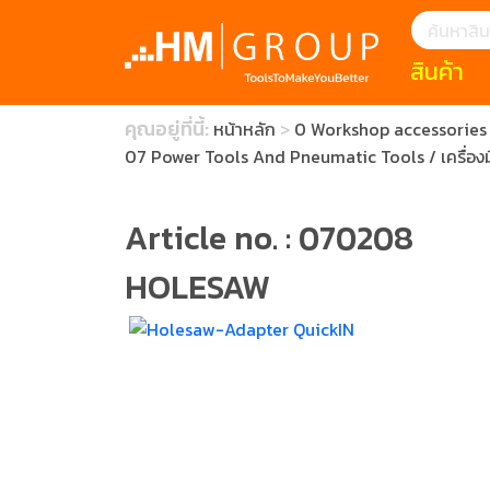
สินค้า
แนะนำ
คุณอยู่ที่นี้:
หน้าหลัก
0 Workshop accessories a
HOFFMANN 
บทความ
07 Power Tools And Pneumatic Tools / เครื่อง
clearance s
ECatalogue
Download
กระดาษอุตส
Article no. : 070208
มีดคัตเตอร์นิ
HOLESAW
สินค้าแนะนำ
เครื่องมือสำห
(Tools Heigh
ประเภท
1 Mono machin