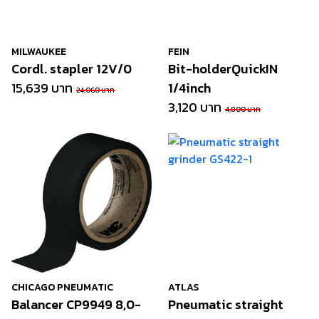
MILWAUKEE
FEIN
Cordl. stapler 12V/0
Bit-holderQuickIN
15,639 บาท
1/4inch
24,060 บาท
3,120 บาท
4,800 บาท
CHICAGO PNEUMATIC
ATLAS
Balancer CP9949 8,0-
Pneumatic straight