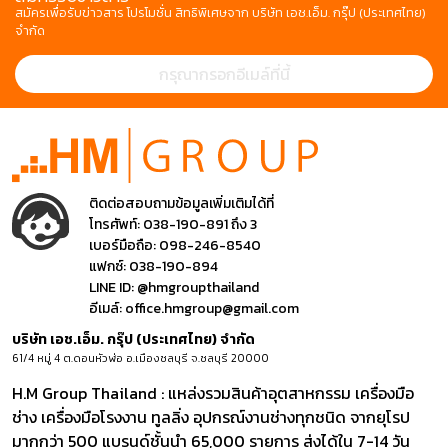
สมัครเพื่อรับข่าวสาร โปรโมชั่น สิทธิพิเศษจาก บริษัท เอช.เอ็ม. กรุ๊ป (ประเทศไทย)
จำกัด
ติดต่อสอบถามข้อมูลเพิ่มเติมได้ที่
โทรศัพท์:
038-190-891 ถึง 3
เบอร์มือถือ:
098-246-8540
แฟกซ์:
038-190-894
LINE ID:
@hmgroupthailand
อีเมล์:
office.hmgroup@gmail.com
บริษัท เอช.เอ็ม. กรุ๊ป (ประเทศไทย) จำกัด
61/4 หมู่ 4 ต.ดอนหัวฬ่อ อ.เมืองชลบุรี จ.ชลบุรี 20000
H.M Group Thailand : แหล่งรวมสินค้าอุตสาหกรรม เครื่องมือ
ช่าง เครื่องมือโรงงาน ทูลลิ่ง อุปกรณ์งานช่างทุกชนิด จากยุโรป
มากกว่า 500 แบรนด์ชั้นนำ 65,000 รายการ ส่งได้ใน 7-14 วัน