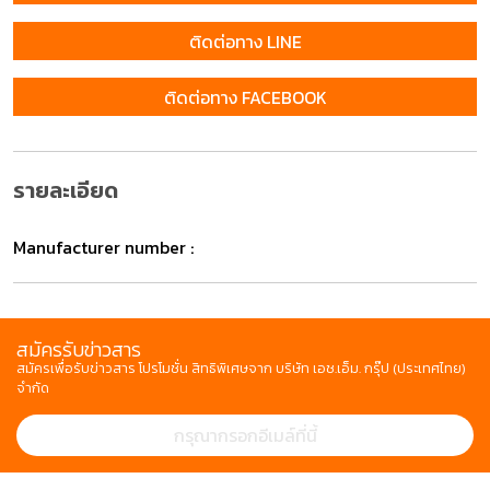
ติดต่อทาง LINE
ติดต่อทาง FACEBOOK
รายละเอียด
Manufacturer number :
สมัครรับข่าวสาร
สมัครเพื่อรับข่าวสาร โปรโมชั่น สิทธิพิเศษจาก บริษัท เอช.เอ็ม. กรุ๊ป (ประเทศไทย)
จำกัด