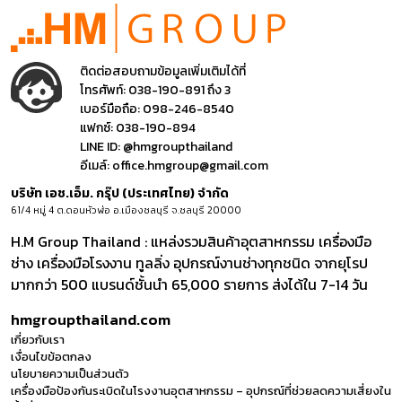
ติดต่อสอบถามข้อมูลเพิ่มเติมได้ที่
โทรศัพท์:
038-190-891 ถึง 3
เบอร์มือถือ:
098-246-8540
แฟกซ์:
038-190-894
LINE ID:
@hmgroupthailand
อีเมล์:
office.hmgroup@gmail.com
บริษัท เอช.เอ็ม. กรุ๊ป (ประเทศไทย) จำกัด
61/4 หมู่ 4 ต.ดอนหัวฬ่อ อ.เมืองชลบุรี จ.ชลบุรี 20000
H.M Group Thailand : แหล่งรวมสินค้าอุตสาหกรรม เครื่องมือ
ช่าง เครื่องมือโรงงาน ทูลลิ่ง อุปกรณ์งานช่างทุกชนิด จากยุโรป
มากกว่า 500 แบรนด์ชั้นนำ 65,000 รายการ ส่งได้ใน 7-14 วัน
hmgroupthailand.com
เกี่ยวกับเรา
เงื่อนไขข้อตกลง
นโยบายความเป็นส่วนตัว
เครื่องมือป้องกันระเบิดในโรงงานอุตสาหกรรม – อุปกรณ์ที่ช่วยลดความเสี่ยงใน