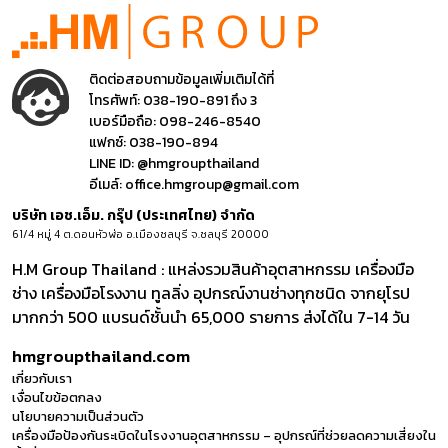
ติดต่อสอบถามข้อมูลเพิ่มเติมได้ที่
โทรศัพท์:
038-190-891 ถึง 3
เบอร์มือถือ:
098-246-8540
แฟกซ์:
038-190-894
LINE ID:
@hmgroupthailand
อีเมล์:
office.hmgroup@gmail.com
บริษัท เอช.เอ็ม. กรุ๊ป (ประเทศไทย) จำกัด
61/4 หมู่ 4 ต.ดอนหัวฬ่อ อ.เมืองชลบุรี จ.ชลบุรี 20000
H.M Group Thailand : แหล่งรวมสินค้าอุตสาหกรรม เครื่องมือ
ช่าง เครื่องมือโรงงาน ทูลลิ่ง อุปกรณ์งานช่างทุกชนิด จากยุโรป
มากกว่า 500 แบรนด์ชั้นนำ 65,000 รายการ ส่งได้ใน 7-14 วัน
hmgroupthailand.com
เกี่ยวกับเรา
เงื่อนไขข้อตกลง
นโยบายความเป็นส่วนตัว
เครื่องมือป้องกันระเบิดในโรงงานอุตสาหกรรม – อุปกรณ์ที่ช่วยลดความเสี่ยงใน