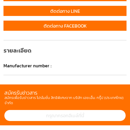
ติดต่อทาง LINE
ติดต่อทาง FACEBOOK
รายละเอียด
Manufacturer number :
สมัครรับข่าวสาร
สมัครเพื่อรับข่าวสาร โปรโมชั่น สิทธิพิเศษจาก บริษัท เอช.เอ็ม. กรุ๊ป (ประเทศไทย)
จำกัด