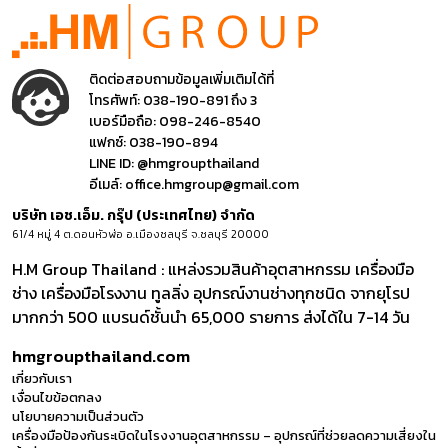
ติดต่อสอบถามข้อมูลเพิ่มเติมได้ที่
โทรศัพท์:
038-190-891 ถึง 3
เบอร์มือถือ:
098-246-8540
แฟกซ์:
038-190-894
LINE ID:
@hmgroupthailand
อีเมล์:
office.hmgroup@gmail.com
บริษัท เอช.เอ็ม. กรุ๊ป (ประเทศไทย) จำกัด
61/4 หมู่ 4 ต.ดอนหัวฬ่อ อ.เมืองชลบุรี จ.ชลบุรี 20000
H.M Group Thailand : แหล่งรวมสินค้าอุตสาหกรรม เครื่องมือ
ช่าง เครื่องมือโรงงาน ทูลลิ่ง อุปกรณ์งานช่างทุกชนิด จากยุโรป
มากกว่า 500 แบรนด์ชั้นนำ 65,000 รายการ ส่งได้ใน 7-14 วัน
hmgroupthailand.com
เกี่ยวกับเรา
เงื่อนไขข้อตกลง
นโยบายความเป็นส่วนตัว
เครื่องมือป้องกันระเบิดในโรงงานอุตสาหกรรม – อุปกรณ์ที่ช่วยลดความเสี่ยงใน