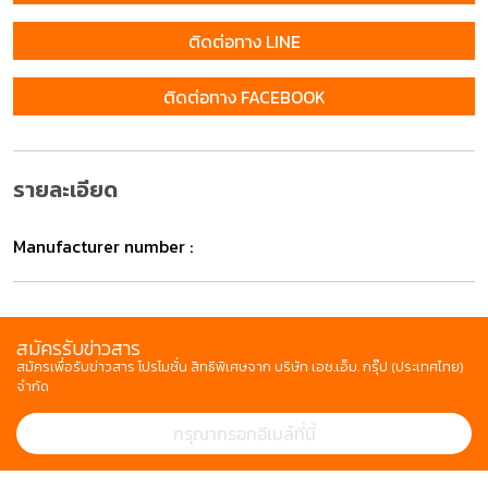
ติดต่อทาง LINE
ติดต่อทาง FACEBOOK
รายละเอียด
Manufacturer number :
สมัครรับข่าวสาร
สมัครเพื่อรับข่าวสาร โปรโมชั่น สิทธิพิเศษจาก บริษัท เอช.เอ็ม. กรุ๊ป (ประเทศไทย)
จำกัด