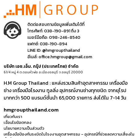
ติดต่อสอบถามข้อมูลเพิ่มเติมได้ที่
โทรศัพท์:
038-190-891 ถึง 3
เบอร์มือถือ:
098-246-8540
แฟกซ์:
038-190-894
LINE ID:
@hmgroupthailand
อีเมล์:
office.hmgroup@gmail.com
บริษัท เอช.เอ็ม. กรุ๊ป (ประเทศไทย) จำกัด
61/4 หมู่ 4 ต.ดอนหัวฬ่อ อ.เมืองชลบุรี จ.ชลบุรี 20000
H.M Group Thailand : แหล่งรวมสินค้าอุตสาหกรรม เครื่องมือ
ช่าง เครื่องมือโรงงาน ทูลลิ่ง อุปกรณ์งานช่างทุกชนิด จากยุโรป
มากกว่า 500 แบรนด์ชั้นนำ 65,000 รายการ ส่งได้ใน 7-14 วัน
hmgroupthailand.com
เกี่ยวกับเรา
เงื่อนไขข้อตกลง
นโยบายความเป็นส่วนตัว
เครื่องมือป้องกันระเบิดในโรงงานอุตสาหกรรม – อุปกรณ์ที่ช่วยลดความเสี่ยงใน