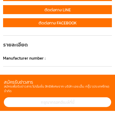
ติดต่อทาง LINE
ติดต่อทาง FACEBOOK
รายละเอียด
Manufacturer number :
สมัครรับข่าวสาร
สมัครเพื่อรับข่าวสาร โปรโมชั่น สิทธิพิเศษจาก บริษัท เอช.เอ็ม. กรุ๊ป (ประเทศไทย)
จำกัด