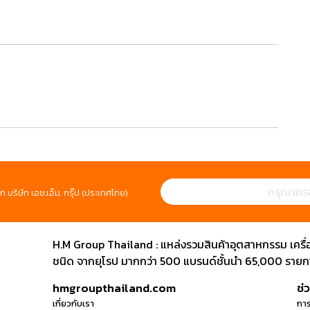
ก บริษัท เอช.เอ็ม. กรุ๊ป (ประเทศไทย)
H.M Group Thailand : แหล่งรวมสินค้าอุตสาหกรรม เครื่องม
ชนิด จากยุโรป มากกว่า 500 แบรนด์ชั้นนำ 65,000 รายการ
hmgroupthailand.com
ช่
เกี่ยวกับเรา
การ