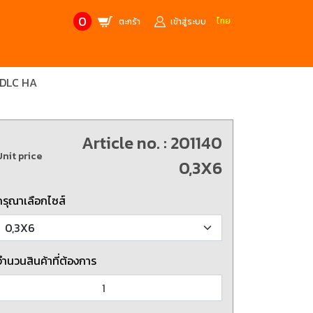
0
ไทย
ตะกร้า
เข้าสู่ระบบ
l DLC HA
CONTACT US
MANUFACTURE’S BRANDS
Stainless Steel Metric Offset
Trusco
ฟ้า
ชุดเครื่องมืองานช่าง
Article no. : 201140
Unit price
ศษจากแบรนด์ PB
สินค้าลดราคาพิเศษ
0,3X6
กรุณาเลือกไซส์
ก่อให้เกิดประกายไฟ
เครื่องมือป้องกันไฟฟ้าสถิตย์
 tools)
(ESD)
บช่างไฟฟ้า
ATORN
ol)
จำนวนสินค้าที่ต้องการ
chnology /
4 Metrology / เครื่องมือวัด