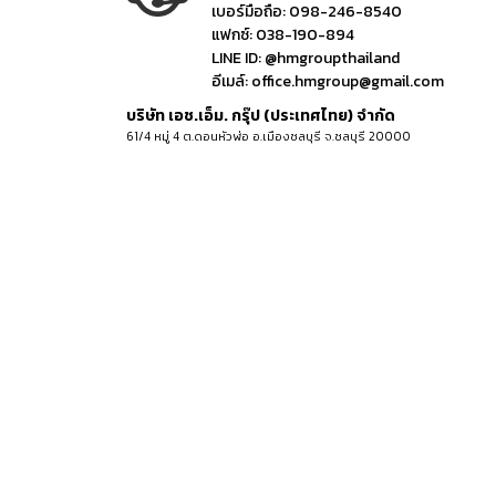
เบอร์มือถือ:
098-246-8540
แฟกซ์:
038-190-894
LINE ID:
@hmgroupthailand
อีเมล์:
office.hmgroup@gmail.com
บริษัท เอช.เอ็ม. กรุ๊ป (ประเทศไทย) จำกัด
61/4 หมู่ 4 ต.ดอนหัวฬ่อ อ.เมืองชลบุรี จ.ชลบุรี 20000