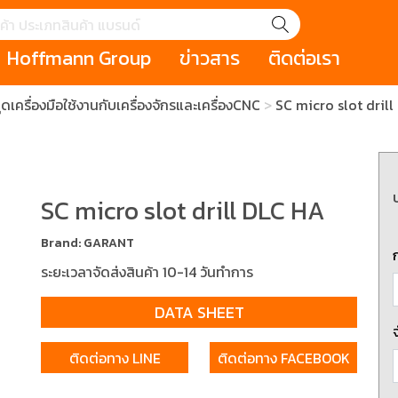
Hoffmann Group
ข่าวสาร
ติดต่อเรา
เครื่องมือใช้งานกับเครื่องจักรและเครื่องCNC
SC micro slot dril
GROUP STORY
เหตุการณ์
HOLEX
Salespage
GARANT
ale
Cromwell
MAKITA
Hoffmann
Cromwell
าหกรรม
กระเป๋าใส่เครื่องมือ (Tool Cases)
คีมสำหรับงานไฟ
รภัย (safety cutter)
สินค้าประเภทประแจ
สินค้าราคาพิเ
SC micro slot drill DLC HA
Swiss Tool
Brand: GARANT
ประเภทไขควง
เครื่องมือขัดและตกแต่งผิววัสดุ
เครื่องมือที่ไม่
ระยะเวลาจัดส่งสินค้า 10-14 วันทำการ
(Non-sparking
DATA SHEET
รับการทำงานในที่สูง
เครื่องมือสำหรับช่างยนต์ (
เครื่องมือสำหรั
t)
Mechanic Tools)
(Electrician To
ติดต่อทาง LINE
ติดต่อทาง FACEBOOK
ing / เครื่องมือใช้
2 Modular machining / ชุด
3 Clamping te