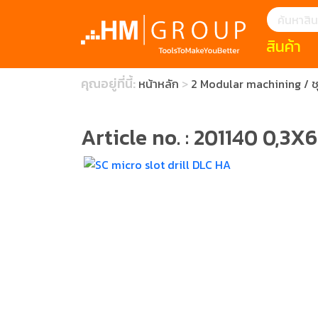
สินค้า
แนะนำ
คุณอยู่ที่นี้:
หน้าหลัก
2 Modular machining / ชุด
HOFFMANN 
บทความ
clearance s
ECatalogue
Download
Article no. : 201140 0,3X6
กระดาษอุตส
มีดคัตเตอร์นิ
สินค้าแนะนำ
เครื่องมือสำห
(Tools Heigh
ประเภท
1 Mono machin