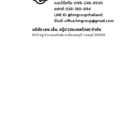
เบอร์มือถือ:
098-246-8540
แฟกซ์:
038-190-894
LINE ID:
@hmgroupthailand
อีเมล์:
office.hmgroup@gmail.com
บริษัท เอช.เอ็ม. กรุ๊ป (ประเทศไทย) จำกัด
61/4 หมู่ 4 ต.ดอนหัวฬ่อ อ.เมืองชลบุรี จ.ชลบุรี 20000