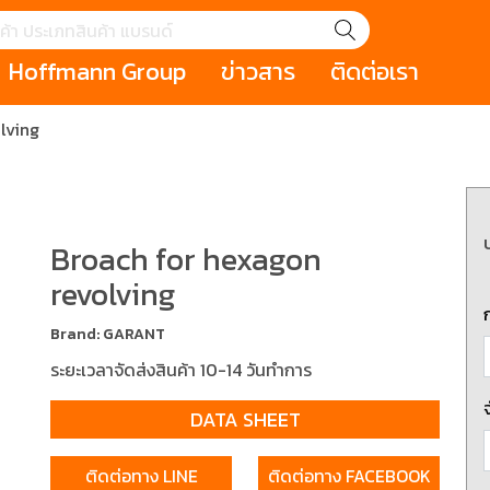
Hoffmann Group
ข่าวสาร
ติดต่อเรา
lving
GROUP STORY
เหตุการณ์
HOLEX
Salespage
GARANT
ale
Cromwell
MAKITA
Hoffmann
Cromwell
าหกรรม
กระเป๋าใส่เครื่องมือ (Tool Cases)
คีมสำหรับงานไฟ
รภัย (safety cutter)
สินค้าประเภทประแจ
สินค้าราคาพิเ
Broach for hexagon
Swiss Tool
revolving
ประเภทไขควง
เครื่องมือขัดและตกแต่งผิววัสดุ
เครื่องมือที่ไม่
Brand: GARANT
(Non-sparking
ระยะเวลาจัดส่งสินค้า 10-14 วันทำการ
รับการทำงานในที่สูง
เครื่องมือสำหรับช่างยนต์ (
เครื่องมือสำหรั
t)
Mechanic Tools)
(Electrician To
DATA SHEET
ติดต่อทาง LINE
ติดต่อทาง FACEBOOK
ing / เครื่องมือใช้
2 Modular machining / ชุด
3 Clamping te