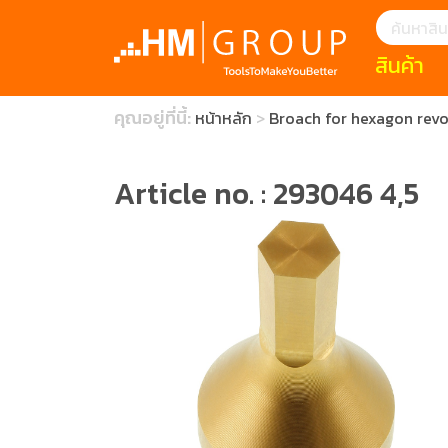
สินค้า
แนะนำ
คุณอยู่ที่นี้:
หน้าหลัก
Broach for hexagon revo
HOFFMANN 
บทความ
clearance s
ECatalogue
Download
Article no. : 293046 4,5
กระดาษอุตส
มีดคัตเตอร์นิ
สินค้าแนะนำ
เครื่องมือสำห
(Tools Heigh
ประเภท
1 Mono machin