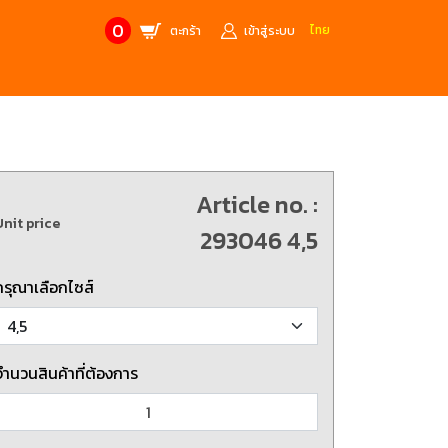
0
ไทย
ตะกร้า
เข้าสู่ระบบ
CONTACT US
MANUFACTURE’S BRANDS
Stainless Steel Metric Offset
Trusco
ฟ้า
ชุดเครื่องมืองานช่าง
Article no. :
Unit price
ศษจากแบรนด์ PB
สินค้าลดราคาพิเศษ
293046 4,5
กรุณาเลือกไซส์
ก่อให้เกิดประกายไฟ
เครื่องมือป้องกันไฟฟ้าสถิตย์
 tools)
(ESD)
บช่างไฟฟ้า
ATORN
ol)
จำนวนสินค้าที่ต้องการ
chnology /
4 Metrology / เครื่องมือวัด