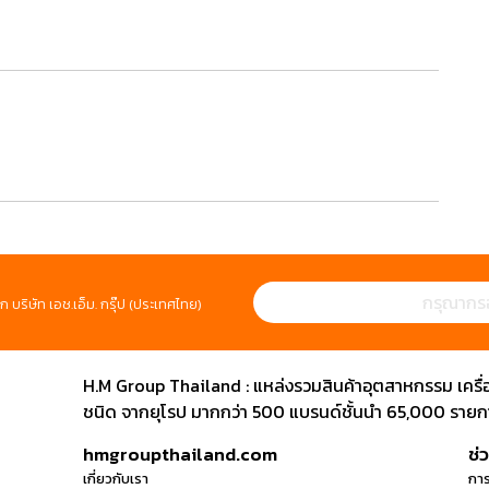
ก บริษัท เอช.เอ็ม. กรุ๊ป (ประเทศไทย)
H.M Group Thailand : แหล่งรวมสินค้าอุตสาหกรรม เครื่องม
ชนิด จากยุโรป มากกว่า 500 แบรนด์ชั้นนำ 65,000 รายการ
hmgroupthailand.com
ช่
เกี่ยวกับเรา
การ