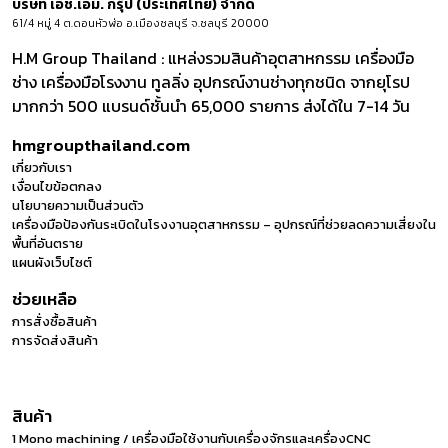
บริษัท เอช.เอ็ม. กรุ๊ป (ประเทศไทย) จำกัด
61/4 หมู่ 4 ต.ดอนหัวฬ่อ อ.เมืองชลบุรี จ.ชลบุรี 20000
H.M Group Thailand : แหล่งรวมสินค้าอุตสาหกรรม เครื่องมือ
ช่าง เครื่องมือโรงงาน ทูลลิ่ง อุปกรณ์งานช่างทุกชนิด จากยุโรป
มากกว่า 500 แบรนด์ชั้นนำ 65,000 รายการ ส่งได้ใน 7-14 วัน
hmgroupthailand.com
เกี่ยวกับเรา
เงื่อนไขข้อตกลง
นโยบายความเป็นส่วนตัว
เครื่องมือป้องกันระเบิดในโรงงานอุตสาหกรรม – อุปกรณ์ที่ช่วยลดความเสี่ยงใน
พื้นที่อันตราย
แผนผังเว็บไซต์
ช่วยเหลือ
การสั่งซื้อสินค้า
การจัดส่งสินค้า
สินค้า
1 Mono machining / เครื่องมือใช้งานกับเครื่องจักรและเครื่องCNC