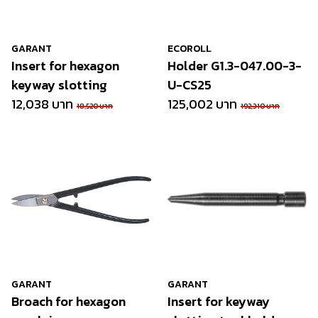
GARANT
ECOROLL
Insert for hexagon
Holder G1.3-047.00-3-
keyway slotting
U-CS25
12,038 บาท
125,002 บาท
18,520 บาท
192,310 บาท
GARANT
GARANT
Broach for hexagon
Insert for keyway