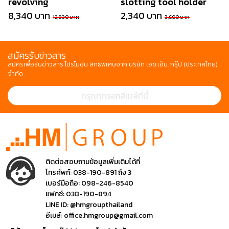
revolving
slotting tool holder
8,340 บาท
2,340 บาท
12,830 บาท
3,600 บาท
สมัครรับข่าวสาร
สมัครเพื่อรับข่าวสาร โปรโมชั่น สิทธิพิเศษจาก บริษัท เอช.เอ็ม. กรุ๊ป (ประเทศไทย)
จำกัด
ติดต่อสอบถามข้อมูลเพิ่มเติมได้ที่
โทรศัพท์:
038-190-891 ถึง 3
เบอร์มือถือ:
098-246-8540
แฟกซ์:
038-190-894
LINE ID:
@hmgroupthailand
อีเมล์:
office.hmgroup@gmail.com