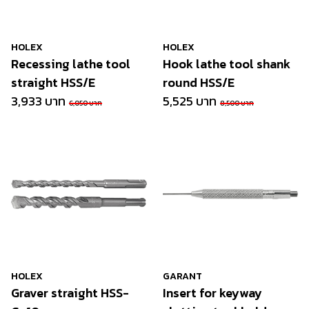
HOLEX
HOLEX
Recessing lathe tool
Hook lathe tool shank
straight HSS/E
round HSS/E
3,933 บาท
5,525 บาท
6,050 บาท
8,500 บาท
HOLEX
GARANT
Graver straight HSS-
Insert for keyway