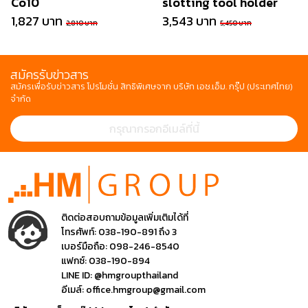
Co10
slotting tool holder
1,827 บาท
3,543 บาท
2,810 บาท
5,450 บาท
สมัครรับข่าวสาร
สมัครเพื่อรับข่าวสาร โปรโมชั่น สิทธิพิเศษจาก บริษัท เอช.เอ็ม. กรุ๊ป (ประเทศไทย)
จำกัด
ติดต่อสอบถามข้อมูลเพิ่มเติมได้ที่
โทรศัพท์:
038-190-891 ถึง 3
เบอร์มือถือ:
098-246-8540
แฟกซ์:
038-190-894
LINE ID:
@hmgroupthailand
อีเมล์:
office.hmgroup@gmail.com