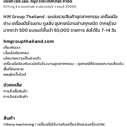
บริษัท เอช.เอ็ม. กรุ๊ป (ประเทศไทย) จำกัด
61/4 หมู่ 4 ต.ดอนหัวฬ่อ อ.เมืองชลบุรี จ.ชลบุรี 20000
H.M Group Thailand : แหล่งรวมสินค้าอุตสาหกรรม เครื่องมือ
ช่าง เครื่องมือโรงงาน ทูลลิ่ง อุปกรณ์งานช่างทุกชนิด จากยุโรป
มากกว่า 500 แบรนด์ชั้นนำ 65,000 รายการ ส่งได้ใน 7-14 วัน
hmgroupthailand.com
เกี่ยวกับเรา
เงื่อนไขข้อตกลง
นโยบายความเป็นส่วนตัว
เครื่องมือป้องกันระเบิดในโรงงานอุตสาหกรรม – อุปกรณ์ที่ช่วยลดความเสี่ยงใน
พื้นที่อันตราย
แผนผังเว็บไซต์
ช่วยเหลือ
การสั่งซื้อสินค้า
การจัดส่งสินค้า
สินค้า
1 Mono machining / เครื่องมือใช้งานกับเครื่องจักรและเครื่องCNC