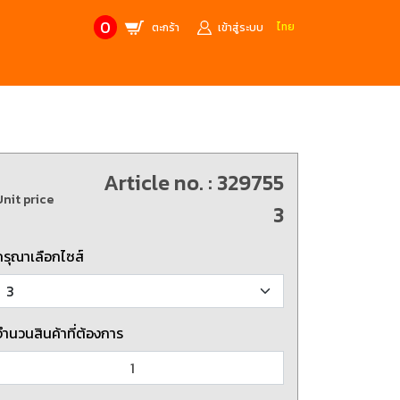
0
ไทย
ตะกร้า
เข้าสู่ระบบ
CONTACT US
MANUFACTURE’S BRANDS
Stainless Steel Metric Offset
Trusco
ฟ้า
ชุดเครื่องมืองานช่าง
Article no. : 329755
Unit price
ศษจากแบรนด์ PB
สินค้าลดราคาพิเศษ
3
กรุณาเลือกไซส์
ก่อให้เกิดประกายไฟ
เครื่องมือป้องกันไฟฟ้าสถิตย์
 tools)
(ESD)
บช่างไฟฟ้า
ATORN
ol)
จำนวนสินค้าที่ต้องการ
chnology /
4 Metrology / เครื่องมือวัด