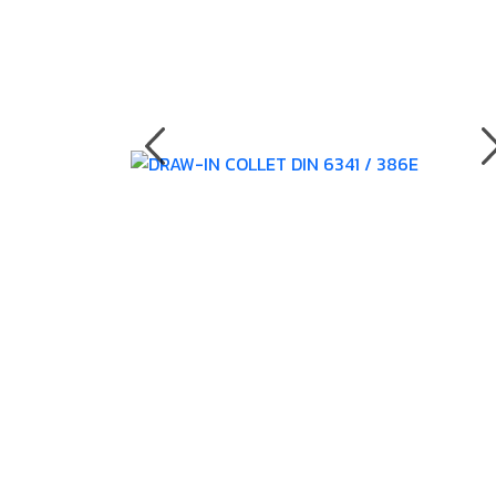
งานกับเครื่อ
5 Grinding an
มือสำหรับงาน
ผิว
9 Workstati
โต๊ะและตู้เก็บเ