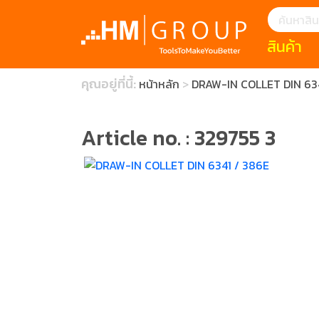
สินค้า
แนะนำ
คุณอยู่ที่นี้:
หน้าหลัก
DRAW-IN COLLET DIN 634
HOFFMANN 
บทความ
clearance s
ECatalogue
Download
Article no. : 329755 3
กระดาษอุตส
มีดคัตเตอร์นิ
สินค้าแนะนำ
เครื่องมือสำห
(Tools Heigh
ประเภท
1 Mono machin