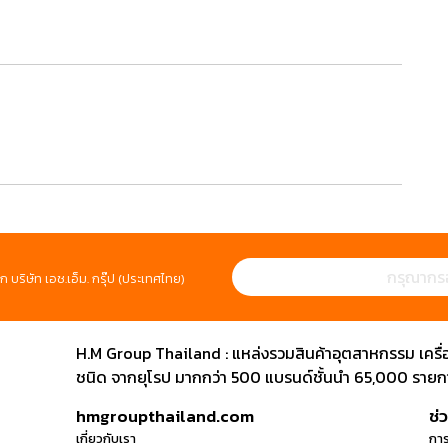
ก บริษัท เอช.เอ็ม. กรุ๊ป (ประเทศไทย)
H.M Group Thailand : แหล่งรวมสินค้าอุตสาหกรรม เครื่องม
ชนิด จากยุโรป มากกว่า 500 แบรนด์ชั้นนำ 65,000 รายการ
hmgroupthailand.com
ช่
เกี่ยวกับเรา
การ