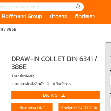
Hoffmann Group
ข่าวสาร
ติดต่อเรา
1 / 386E
GROUP STORY
เหตุการณ์
HOLEX
Salespage
GARANT
ale
Cromwell
MAKITA
Hoffmann
Cromwell
าหกรรม
กระเป๋าใส่เครื่องมือ (Tool Cases)
คีมสำหรับงานไฟ
รภัย (safety cutter)
สินค้าประเภทประแจ
สินค้าราคาพิเ
DRAW-IN COLLET DIN 6341 /
Swiss Tool
386E
ประเภทไขควง
เครื่องมือขัดและตกแต่งผิววัสดุ
เครื่องมือที่ไม่
Brand: HOLEX
(Non-sparking
ระยะเวลาจัดส่งสินค้า 10-14 วันทำการ
รับการทำงานในที่สูง
เครื่องมือสำหรับช่างยนต์ (
เครื่องมือสำหรั
t)
Mechanic Tools)
(Electrician To
DATA SHEET
ติดต่อทาง LINE
ติดต่อทาง FACEBOOK
ing / เครื่องมือใช้
2 Modular machining / ชุด
3 Clamping te