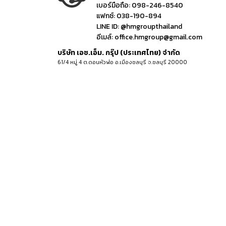
เบอร์มือถือ:
098-246-8540
แฟกซ์:
038-190-894
LINE ID:
@hmgroupthailand
อีเมล์:
office.hmgroup@gmail.com
บริษัท เอช.เอ็ม. กรุ๊ป (ประเทศไทย) จำกัด
61/4 หมู่ 4 ต.ดอนหัวฬ่อ อ.เมืองชลบุรี จ.ชลบุรี 20000