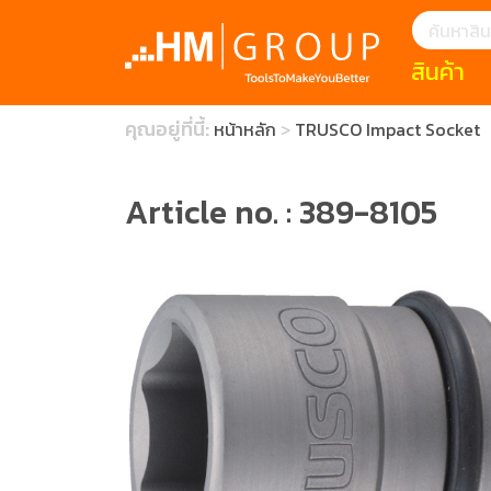
สินค้า
แนะนำ
คุณอยู่ที่นี้:
หน้าหลัก
TRUSCO Impact Socket
HOFFMANN 
บทความ
clearance s
ECatalogue
Download
Article no. : 389-8105
กระดาษอุตส
มีดคัตเตอร์นิ
สินค้าแนะนำ
เครื่องมือสำห
(Tools Heigh
ประเภท
1 Mono machin