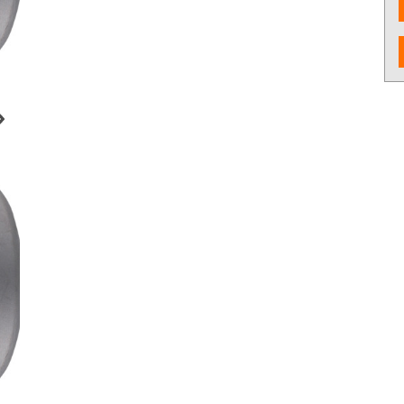
งจักรและเครื่องCNC
เครื่องมือใช้งานกับเครื่องจักรและ
อุปกรณ์จับยึด
เครื่องCNC
d Cutting / เครื่อง
6 Fastening tools for screws /
7 Gripping, cut
ขัด เจียร และตกแต่ง
เครื่องมือช่าง ประเภทขันแน่น
tools / เครื่อง
ยึดให้แน่น
ons and Storage /
0 Workshop accessories and
ครื่องมือ
occupational safety / อุปกรณ์
เครื่องมือทั่วไป และอุปกรณ์ความ
ปลอดภัย