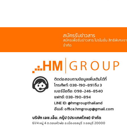
สมัครรับข่าวสาร
สมัครเพื่อรับข่าวสาร โปรโมชั่น สิทธิพิเศษจา
จำกัด
ติดต่อสอบถามข้อมูลเพิ่มเติมได้ที่
โทรศัพท์:
038-190-891 ถึง 3
เบอร์มือถือ:
098-246-8540
แฟกซ์:
038-190-894
LINE ID:
@hmgroupthailand
อีเมล์:
office.hmgroup@gmail.com
บริษัท เอช.เอ็ม. กรุ๊ป (ประเทศไทย) จำกัด
61/4 หมู่ 4 ต.ดอนหัวฬ่อ อ.เมืองชลบุรี จ.ชลบุรี 20000