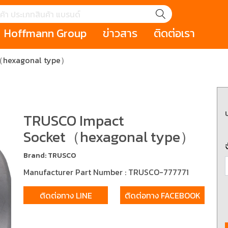
Hoffmann Group
ข่าวสาร
ติดต่อเรา
（hexagonal type）
GROUP STORY
เหตุการณ์
HOLEX
Salespage
GARANT
ale
Cromwell
MAKITA
Hoffmann
Cromwell
าหกรรม
กระเป๋าใส่เครื่องมือ (Tool Cases)
คีมสำหรับงานไฟ
รภัย (safety cutter)
สินค้าประเภทประแจ
สินค้าราคาพิเ
TRUSCO Impact
Swiss Tool
Socket（hexagonal type）
ประเภทไขควง
เครื่องมือขัดและตกแต่งผิววัสดุ
เครื่องมือที่ไม่
Brand: TRUSCO
(Non-sparking
Manufacturer Part Number : TRUSCO-777771
รับการทำงานในที่สูง
เครื่องมือสำหรับช่างยนต์ (
เครื่องมือสำหรั
t)
Mechanic Tools)
(Electrician To
ติดต่อทาง LINE
ติดต่อทาง FACEBOOK
ing / เครื่องมือใช้
2 Modular machining / ชุด
3 Clamping te