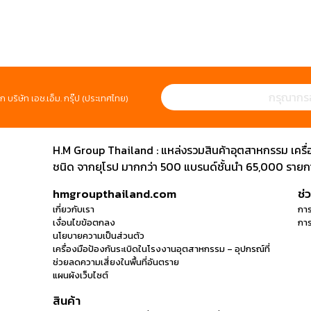
ก บริษัท เอช.เอ็ม. กรุ๊ป (ประเทศไทย)
H.M Group Thailand : แหล่งรวมสินค้าอุตสาหกรรม เครื่องม
ชนิด จากยุโรป มากกว่า 500 แบรนด์ชั้นนำ 65,000 รายการ
hmgroupthailand.com
ช่
เกี่ยวกับเรา
การ
เงื่อนไขข้อตกลง
การ
นโยบายความเป็นส่วนตัว
เครื่องมือป้องกันระเบิดในโรงงานอุตสาหกรรม – อุปกรณ์ที่
ช่วยลดความเสี่ยงในพื้นที่อันตราย
แผนผังเว็บไซต์
สินค้า