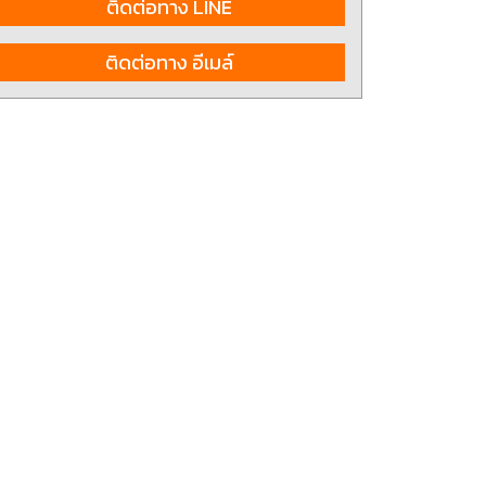
ติดต่อทาง LINE
ติดต่อทาง อีเมล์
ting, and striking
8 Hand and Assembly Tools /
มือช่าง ประเภทจับ
เครื่องมือช่างสำหรับงานประกอบ