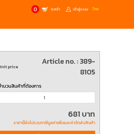
0
ไทย
ตะกร้า
เข้าสู่ระบบ
CONTACT US
MANUFACTURE’S BRANDS
Stainless Steel Metric Offset
Trusco
ฟ้า
ชุดเครื่องมืองานช่าง
Article no. : 389-
Unit price
ศษจากแบรนด์ PB
สินค้าลดราคาพิเศษ
8105
จำนวนสินค้าที่ต้องการ
ก่อให้เกิดประกายไฟ
เครื่องมือป้องกันไฟฟ้าสถิตย์
 tools)
(ESD)
บช่างไฟฟ้า
ATORN
ol)
681 บาท
ราคานี้ยังไม่รวมภาษีมูลค่าเพิ่มและค่าจัดส่งสินค้า
chnology /
4 Metrology / เครื่องมือวัด