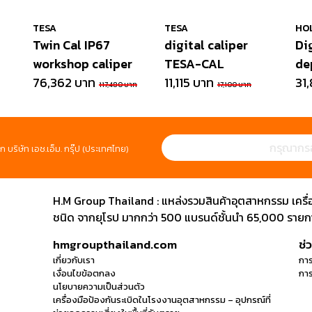
TESA
TESA
HO
Twin Cal IP67
digital caliper
Di
workshop caliper
TESA-CAL
de
76,362 บาท
11,115 บาท
31
117,480 บาท
17,100 บาท
ก บริษัท เอช.เอ็ม. กรุ๊ป (ประเทศไทย)
H.M Group Thailand : แหล่งรวมสินค้าอุตสาหกรรม เครื่องม
ชนิด จากยุโรป มากกว่า 500 แบรนด์ชั้นนำ 65,000 รายการ
hmgroupthailand.com
ช่
เกี่ยวกับเรา
การ
เงื่อนไขข้อตกลง
การ
นโยบายความเป็นส่วนตัว
เครื่องมือป้องกันระเบิดในโรงงานอุตสาหกรรม – อุปกรณ์ที่