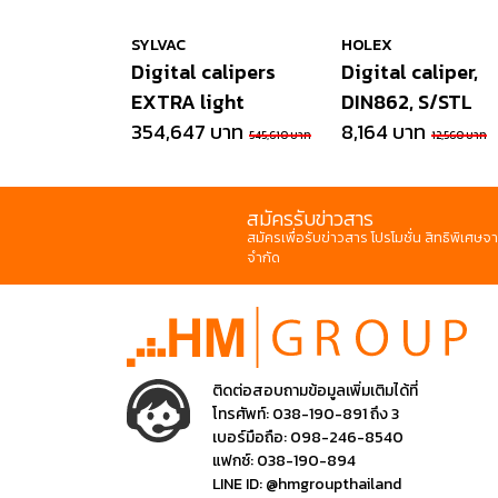
SYLVAC
HOLEX
Digital calipers
Digital caliper,
EXTRA light
DIN862, S/STL
354,647 บาท
8,164 บาท
545,610 บาท
12,560 บาท
สมัครรับข่าวสาร
สมัครเพื่อรับข่าวสาร โปรโมชั่น สิทธิพิเศษจา
จำกัด
ติดต่อสอบถามข้อมูลเพิ่มเติมได้ที่
โทรศัพท์:
038-190-891 ถึง 3
เบอร์มือถือ:
098-246-8540
แฟกซ์:
038-190-894
LINE ID:
@hmgroupthailand