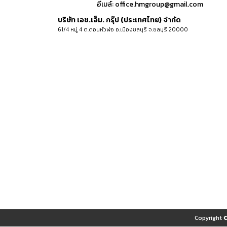
อีเมล์:
office.hmgroup@gmail.com
บริษัท เอช.เอ็ม. กรุ๊ป (ประเทศไทย) จำกัด
61/4 หมู่ 4 ต.ดอนหัวฬ่อ อ.เมืองชลบุรี จ.ชลบุรี 20000
Copyright 