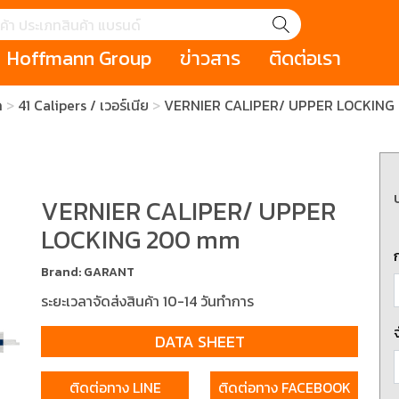
Hoffmann Group
ข่าวสาร
ติดต่อเรา
ด
41 Calipers / เวอร์เนีย
VERNIER CALIPER/ UPPER LOCKIN
GROUP STORY
เหตุการณ์
HOLEX
Salespage
GARANT
ale
Cromwell
MAKITA
Hoffmann
Cromwell
าหกรรม
กระเป๋าใส่เครื่องมือ (Tool Cases)
คีมสำหรับงานไฟ
รภัย (safety cutter)
สินค้าประเภทประแจ
สินค้าราคาพิเ
VERNIER CALIPER/ UPPER
Swiss Tool
LOCKING 200 mm
ประเภทไขควง
เครื่องมือขัดและตกแต่งผิววัสดุ
เครื่องมือที่ไม่
Brand: GARANT
(Non-sparking
ระยะเวลาจัดส่งสินค้า 10-14 วันทำการ
รับการทำงานในที่สูง
เครื่องมือสำหรับช่างยนต์ (
เครื่องมือสำหรั
t)
Mechanic Tools)
(Electrician To
DATA SHEET
ติดต่อทาง LINE
ติดต่อทาง FACEBOOK
ing / เครื่องมือใช้
2 Modular machining / ชุด
3 Clamping te