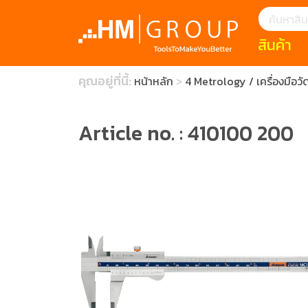
สินค้า
แนะนำ
คุณอยู่ที่นี้:
หน้าหลัก
4 Metrology / เครื่องมือวั
HOFFMANN 
บทความ
clearance s
ECatalogue
Download
Article no. : 410100 200
กระดาษอุตส
มีดคัตเตอร์นิ
สินค้าแนะนำ
เครื่องมือสำห
(Tools Heigh
ประเภท
1 Mono machin