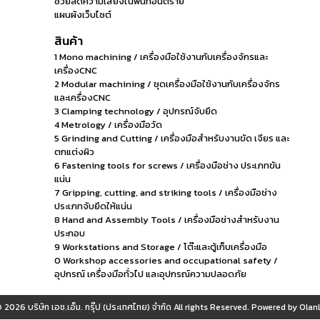
ช่วยลดความเสี่ยงในพื้นที่อันตราย
แผนผังเว็บไซต์
สินค้า
1 Mono machining / เครื่องมือใช้งานกับเครื่องจักรและ
เครื่องCNC
2 Modular machining / ชุดเครื่องมือใช้งานกับเครื่องจักร
และเครื่องCNC
3 Clamping technology / อุปกรณ์จับยึด
4 Metrology / เครื่องมือวัด
5 Grinding and Cutting / เครื่องมือสำหรับงานขัด เจียร และ
ตกแต่งผิว
6 Fastening tools for screws / เครื่องมือช่าง ประเภทขัน
แน่น
7 Gripping, cutting, and striking tools / เครื่องมือช่าง
ประเภทจับยึดให้แน่น
8 Hand and Assembly Tools / เครื่องมือช่างสำหรับงาน
ประกอบ
9 Workstations and Storage / โต๊ะและตู้เก็บเครื่องมือ
0 Workshop accessories and occupational safety /
อุปกรณ์ เครื่องมือทั่วไป และอุปกรณ์ความปลอดภัย
© 2026
บริษัท เอช.เอ็ม. กรุ๊ป (ประเทศไทย) จำกัด
All rights Reserved. Powered by
OlanL