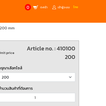
0
ไทย
ตะกร้า
เข้าสู่ระบบ
G 200 mm
CONTACT US
MANUFACTURE’S BRANDS
Stainless Steel Metric Offset
Trusco
ฟ้า
ชุดเครื่องมืองานช่าง
Article no. : 410100
Unit price
ศษจากแบรนด์ PB
สินค้าลดราคาพิเศษ
200
กรุณาเลือกไซส์
ก่อให้เกิดประกายไฟ
เครื่องมือป้องกันไฟฟ้าสถิตย์
 tools)
(ESD)
บช่างไฟฟ้า
ATORN
ol)
จำนวนสินค้าที่ต้องการ
chnology /
4 Metrology / เครื่องมือวัด