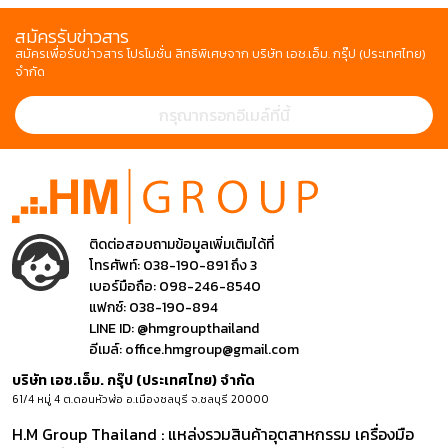
สมัครรับข่าวสาร
สมัครเพื่อรับข่าวสาร โปรโมชั่น สิทธิพิเศษจาก บริษัท เอช.เอ็ม. กรุ๊ป (ประเทศไทย)
จำกัด
ติดต่อสอบถามข้อมูลเพิ่มเติมได้ที่
โทรศัพท์:
038-190-891 ถึง 3
เบอร์มือถือ:
098-246-8540
แฟกซ์:
038-190-894
LINE ID:
@hmgroupthailand
อีเมล์:
office.hmgroup@gmail.com
บริษัท เอช.เอ็ม. กรุ๊ป (ประเทศไทย) จำกัด
61/4 หมู่ 4 ต.ดอนหัวฬ่อ อ.เมืองชลบุรี จ.ชลบุรี 20000
H.M Group Thailand : แหล่งรวมสินค้าอุตสาหกรรม เครื่องมือ