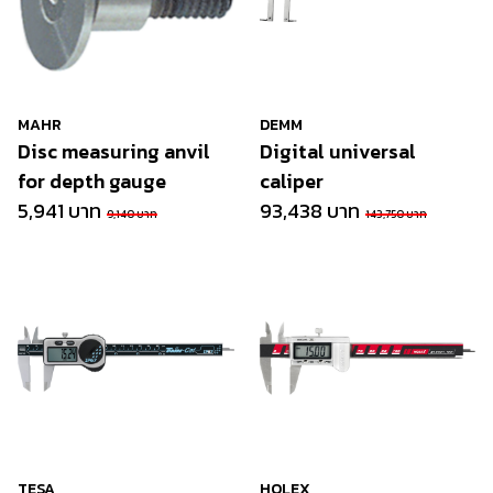
MAHR
DEMM
Disc measuring anvil
Digital universal
for depth gauge
caliper
5,941 บาท
93,438 บาท
9,140 บาท
143,750 บาท
TESA
HOLEX