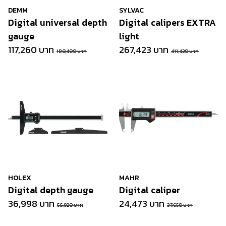
DEMM
SYLVAC
Digital universal depth
Digital calipers EXTRA
gauge
light
117,260 บาท
267,423 บาท
180,400 บาท
411,420 บาท
HOLEX
MAHR
Digital depth gauge
Digital caliper
36,998 บาท
24,473 บาท
56,920 บาท
37,650 บาท