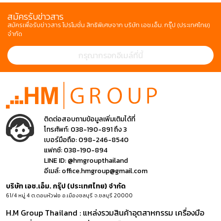
สมัครรับข่าวสาร
สมัครเพื่อรับข่าวสาร โปรโมชั่น สิทธิพิเศษจาก บริษัท เอช.เอ็ม. กรุ๊ป (ประเทศไทย)
จำกัด
ติดต่อสอบถามข้อมูลเพิ่มเติมได้ที่
โทรศัพท์:
038-190-891 ถึง 3
เบอร์มือถือ:
098-246-8540
แฟกซ์:
038-190-894
LINE ID:
@hmgroupthailand
อีเมล์:
office.hmgroup@gmail.com
บริษัท เอช.เอ็ม. กรุ๊ป (ประเทศไทย) จำกัด
61/4 หมู่ 4 ต.ดอนหัวฬ่อ อ.เมืองชลบุรี จ.ชลบุรี 20000
H.M Group Thailand : แหล่งรวมสินค้าอุตสาหกรรม เครื่องมือ