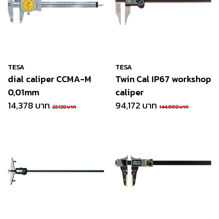
TESA
TESA
dial caliper CCMA-M
Twin Cal IP67 workshop
0,01mm
caliper
14,378 บาท
94,172 บาท
22,120 บาท
144,880 บาท