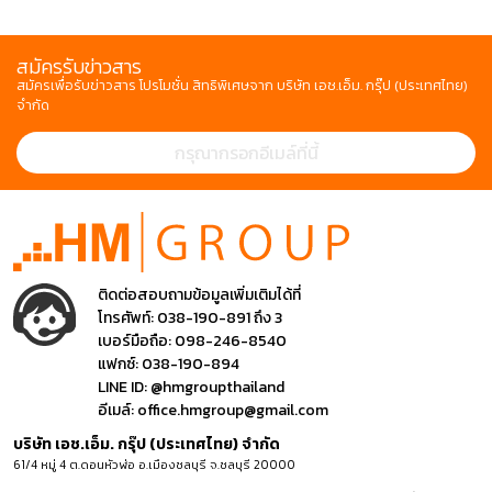
สมัครรับข่าวสาร
สมัครเพื่อรับข่าวสาร โปรโมชั่น สิทธิพิเศษจาก บริษัท เอช.เอ็ม. กรุ๊ป (ประเทศไทย)
จำกัด
ติดต่อสอบถามข้อมูลเพิ่มเติมได้ที่
โทรศัพท์:
038-190-891 ถึง 3
เบอร์มือถือ:
098-246-8540
แฟกซ์:
038-190-894
LINE ID:
@hmgroupthailand
อีเมล์:
office.hmgroup@gmail.com
บริษัท เอช.เอ็ม. กรุ๊ป (ประเทศไทย) จำกัด
61/4 หมู่ 4 ต.ดอนหัวฬ่อ อ.เมืองชลบุรี จ.ชลบุรี 20000