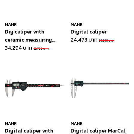
MAHR
MAHR
Dig caliper with
Digital caliper
ceramic measuring
24,473 บาท
37,650 บาท
faces
34,294 บาท
52,760 บาท
MAHR
MAHR
Digital caliper with
Digital caliper MarCal,