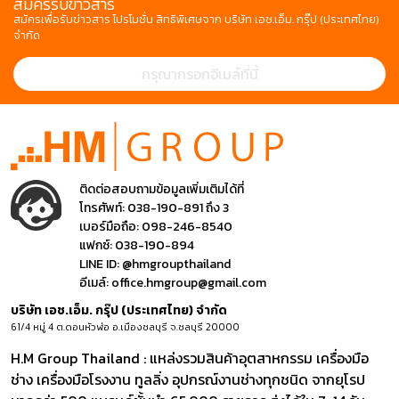
สมัครรับข่าวสาร
สมัครเพื่อรับข่าวสาร โปรโมชั่น สิทธิพิเศษจาก บริษัท เอช.เอ็ม. กรุ๊ป (ประเทศไทย)
จำกัด
ติดต่อสอบถามข้อมูลเพิ่มเติมได้ที่
โทรศัพท์:
038-190-891 ถึง 3
เบอร์มือถือ:
098-246-8540
แฟกซ์:
038-190-894
LINE ID:
@hmgroupthailand
อีเมล์:
office.hmgroup@gmail.com
บริษัท เอช.เอ็ม. กรุ๊ป (ประเทศไทย) จำกัด
61/4 หมู่ 4 ต.ดอนหัวฬ่อ อ.เมืองชลบุรี จ.ชลบุรี 20000
H.M Group Thailand : แหล่งรวมสินค้าอุตสาหกรรม เครื่องมือ
ช่าง เครื่องมือโรงงาน ทูลลิ่ง อุปกรณ์งานช่างทุกชนิด จากยุโรป