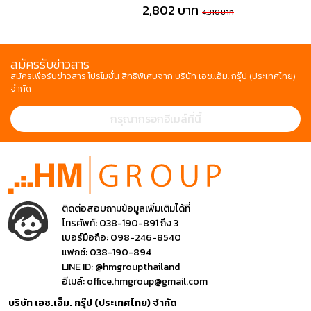
2,802 บาท
4,310 บาท
สมัครรับข่าวสาร
สมัครเพื่อรับข่าวสาร โปรโมชั่น สิทธิพิเศษจาก บริษัท เอช.เอ็ม. กรุ๊ป (ประเทศไทย)
จำกัด
ติดต่อสอบถามข้อมูลเพิ่มเติมได้ที่
โทรศัพท์:
038-190-891 ถึง 3
เบอร์มือถือ:
098-246-8540
แฟกซ์:
038-190-894
LINE ID:
@hmgroupthailand
อีเมล์:
office.hmgroup@gmail.com
บริษัท เอช.เอ็ม. กรุ๊ป (ประเทศไทย) จำกัด