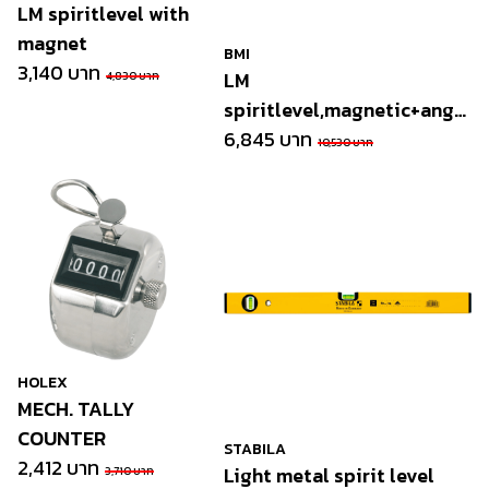
LM spiritlevel with
magnet
BMI
3,140 บาท
LM
4,830 บาท
spiritlevel,magnetic+angle
measuring
6,845 บาท
10,530 บาท
HOLEX
MECH. TALLY
COUNTER
STABILA
2,412 บาท
Light metal spirit level
3,710 บาท