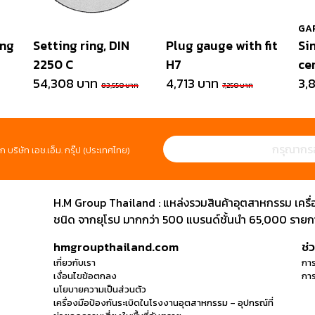
GA
ing
Setting ring, DIN
Plug gauge with fit
Si
2250 C
H7
cer
54,308 บาท
4,713 บาท
3,
83,550 บาท
7,250 บาท
ก บริษัท เอช.เอ็ม. กรุ๊ป (ประเทศไทย)
H.M Group Thailand : แหล่งรวมสินค้าอุตสาหกรรม เครื่องม
ชนิด จากยุโรป มากกว่า 500 แบรนด์ชั้นนำ 65,000 รายการ
hmgroupthailand.com
ช่
เกี่ยวกับเรา
การ
เงื่อนไขข้อตกลง
การ
นโยบายความเป็นส่วนตัว
เครื่องมือป้องกันระเบิดในโรงงานอุตสาหกรรม – อุปกรณ์ที่