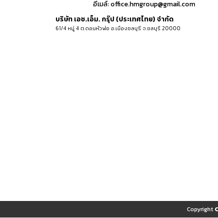
อีเมล์:
office.hmgroup@gmail.com
บริษัท เอช.เอ็ม. กรุ๊ป (ประเทศไทย) จำกัด
61/4 หมู่ 4 ต.ดอนหัวฬ่อ อ.เมืองชลบุรี จ.ชลบุรี 20000
Copyright 