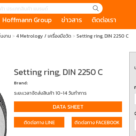
Hoffmann Group
ข่าวสาร
ติดต่อเรา
ิ้นงาน
4 Metrology / เครื่องมือวัด
Setting ring, DIN 2250 C
GROUP STORY
เหตุการณ์
HOLEX
Salespage
GARANT
ale
Cromwell
MAKITA
Hoffmann
Cromwell
าหกรรม
กระเป๋าใส่เครื่องมือ (Tool Cases)
คีมสำหรับงานไฟ
รภัย (safety cutter)
สินค้าประเภทประแจ
สินค้าราคาพิเ
Setting ring, DIN 2250 C
Swiss Tool
Brand:
ประเภทไขควง
เครื่องมือขัดและตกแต่งผิววัสดุ
เครื่องมือที่ไม่
ระยะเวลาจัดส่งสินค้า 10-14 วันทำการ
(Non-sparking
DATA SHEET
รับการทำงานในที่สูง
เครื่องมือสำหรับช่างยนต์ (
เครื่องมือสำหรั
t)
Mechanic Tools)
(Electrician To
ติดต่อทาง LINE
ติดต่อทาง FACEBOOK
ing / เครื่องมือใช้
2 Modular machining / ชุด
3 Clamping te