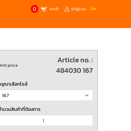
0
ไทย
ตะกร้า
เข้าสู่ระบบ
CONTACT US
MANUFACTURE’S BRANDS
Stainless Steel Metric Offset
Trusco
ฟ้า
ชุดเครื่องมืองานช่าง
Article no. :
Unit price
ศษจากแบรนด์ PB
สินค้าลดราคาพิเศษ
484030 167
กรุณาเลือกไซส์
ก่อให้เกิดประกายไฟ
เครื่องมือป้องกันไฟฟ้าสถิตย์
 tools)
(ESD)
บช่างไฟฟ้า
ATORN
ol)
จำนวนสินค้าที่ต้องการ
chnology /
4 Metrology / เครื่องมือวัด