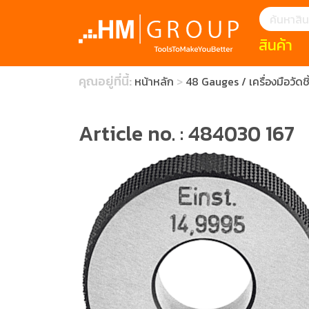
สินค้า
แนะนำ
คุณอยู่ที่นี้:
หน้าหลัก
48 Gauges / เครื่องมือวัดช
HOFFMANN 
บทความ
clearance s
ECatalogue
Download
Article no. : 484030 167
กระดาษอุตส
มีดคัตเตอร์นิ
สินค้าแนะนำ
เครื่องมือสำห
(Tools Heigh
ประเภท
1 Mono machin