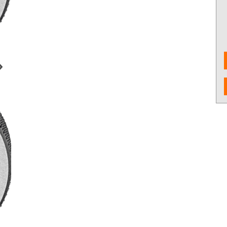
งจักรและเครื่องCNC
เครื่องมือใช้งานกับเครื่องจักรและ
อุปกรณ์จับยึด
เครื่องCNC
d Cutting / เครื่อง
6 Fastening tools for screws /
7 Gripping, cut
ขัด เจียร และตกแต่ง
เครื่องมือช่าง ประเภทขันแน่น
tools / เครื่อง
ยึดให้แน่น
ons and Storage /
0 Workshop accessories and
ครื่องมือ
occupational safety / อุปกรณ์
เครื่องมือทั่วไป และอุปกรณ์ความ
ปลอดภัย