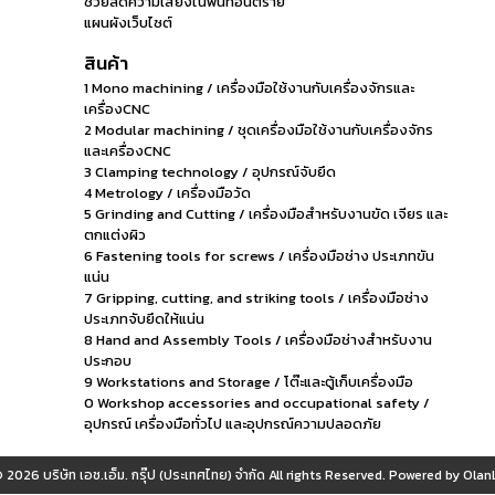
ช่วยลดความเสี่ยงในพื้นที่อันตราย
แผนผังเว็บไซต์
สินค้า
1 Mono machining / เครื่องมือใช้งานกับเครื่องจักรและ
เครื่องCNC
2 Modular machining / ชุดเครื่องมือใช้งานกับเครื่องจักร
และเครื่องCNC
3 Clamping technology / อุปกรณ์จับยึด
4 Metrology / เครื่องมือวัด
5 Grinding and Cutting / เครื่องมือสำหรับงานขัด เจียร และ
ตกแต่งผิว
6 Fastening tools for screws / เครื่องมือช่าง ประเภทขัน
แน่น
7 Gripping, cutting, and striking tools / เครื่องมือช่าง
ประเภทจับยึดให้แน่น
8 Hand and Assembly Tools / เครื่องมือช่างสำหรับงาน
ประกอบ
9 Workstations and Storage / โต๊ะและตู้เก็บเครื่องมือ
0 Workshop accessories and occupational safety /
อุปกรณ์ เครื่องมือทั่วไป และอุปกรณ์ความปลอดภัย
© 2026
บริษัท เอช.เอ็ม. กรุ๊ป (ประเทศไทย) จำกัด
All rights Reserved. Powered by
OlanL