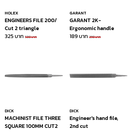
HOLEX
GARANT
ENGINEERS FILE 200/
GARANT 2K-
Cut 2 triangle
Ergonomic handle
325 บาท
189 บาท
500 บาท
290 บาท
DICK
DICK
MACHINIST FILE THREE
Engineer's hand file,
SQUARE 100MM CUT2
2nd cut