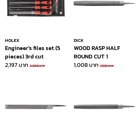
HOLEX
DICK
Engineer's files set (5
WOOD RASP HALF
pieces) 3rd cut
ROUND CUT 1
2,197 บาท
1,008 บาท
3,380 บาท
1,550 บาท