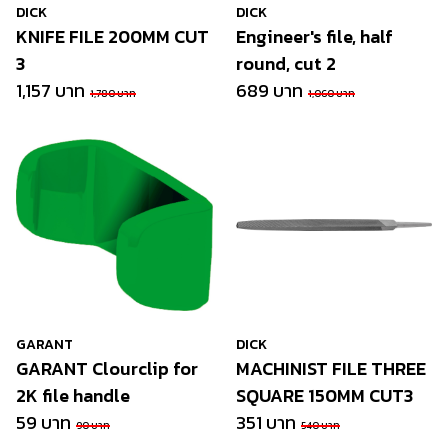
DICK
DICK
KNIFE FILE 200MM CUT
Engineer's file, half
3
round, cut 2
1,157 บาท
689 บาท
1,780 บาท
1,060 บาท
GARANT
DICK
GARANT Clourclip for
MACHINIST FILE THREE
2K file handle
SQUARE 150MM CUT3
59 บาท
351 บาท
90 บาท
540 บาท