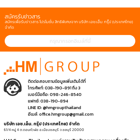
สมัครรับข่าวสาร
สมัครเพื่อรับข่าวสาร โปรโมชั่น สิทธิพิเศษจาก บริษัท เอช.เอ็ม. กรุ๊ป (ประเทศไทย)
จำกัด
ติดต่อสอบถามข้อมูลเพิ่มเติมได้ที่
โทรศัพท์:
038-190-891 ถึง 3
เบอร์มือถือ:
098-246-8540
แฟกซ์:
038-190-894
LINE ID:
@hmgroupthailand
อีเมล์:
office.hmgroup@gmail.com
บริษัท เอช.เอ็ม. กรุ๊ป (ประเทศไทย) จำกัด
61/4 หมู่ 4 ต.ดอนหัวฬ่อ อ.เมืองชลบุรี จ.ชลบุรี 20000