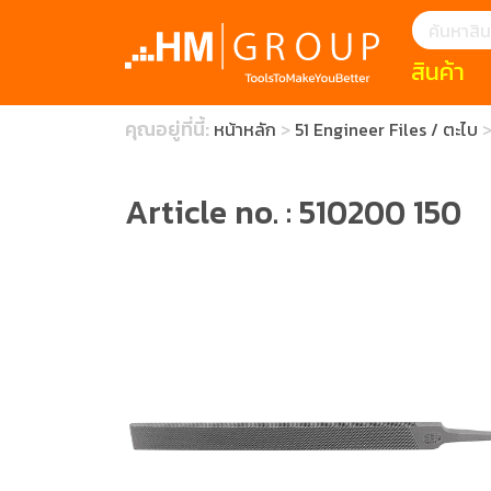
สินค้า
แนะนำ
คุณอยู่ที่นี้:
หน้าหลัก
51 Engineer Files / ตะไบ
HOFFMANN 
บทความ
clearance s
ECatalogue
Download
Article no. : 510200 150
กระดาษอุตส
มีดคัตเตอร์นิ
สินค้าแนะนำ
เครื่องมือสำห
(Tools Heigh
ประเภท
1 Mono machin