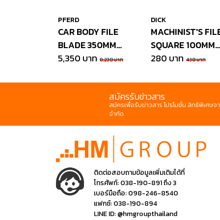
PFERD
DICK
CAR BODY FILE
MACHINIST'S FIL
BLADE 350MM
SQUARE 100MM
COARSE
5,350 บาท
CUT 2
280 บาท
8,230 บาท
430 บาท
สมัครรับข่าวสาร
สมัครเพื่อรับข่าวสาร โปรโมชั่น สิทธิพิเศษจา
จำกัด
ติดต่อสอบถามข้อมูลเพิ่มเติมได้ที่
โทรศัพท์:
038-190-891 ถึง 3
เบอร์มือถือ:
098-246-8540
แฟกซ์:
038-190-894
LINE ID:
@hmgroupthailand