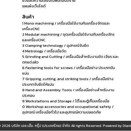
ช่วยลดความเสี่ยงในพื้นที่อันตราย
แผนผังเว็บไซต์
สินค้า
1 Mono machining / เครื่องมือใช้งานกับเครื่องจักรและ
เครื่องCNC
2 Modular machining / ชุดเครื่องมือใช้งานกับเครื่องจักร
และเครื่องCNC
3 Clamping technology / อุปกรณ์จับยึด
4 Metrology / เครื่องมือวัด
5 Grinding and Cutting / เครื่องมือสำหรับงานขัด เจียร และ
ตกแต่งผิว
6 Fastening tools for screws / เครื่องมือช่าง ประเภทขัน
แน่น
7 Gripping, cutting, and striking tools / เครื่องมือช่าง
ประเภทจับยึดให้แน่น
8 Hand and Assembly Tools / เครื่องมือช่างสำหรับงาน
ประกอบ
9 Workstations and Storage / โต๊ะและตู้เก็บเครื่องมือ
0 Workshop accessories and occupational safety /
อุปกรณ์ เครื่องมือทั่วไป และอุปกรณ์ความปลอดภัย
© 2026
บริษัท เอช.เอ็ม. กรุ๊ป (ประเทศไทย) จำกัด
All rights Reserved. Powered by
OlanL