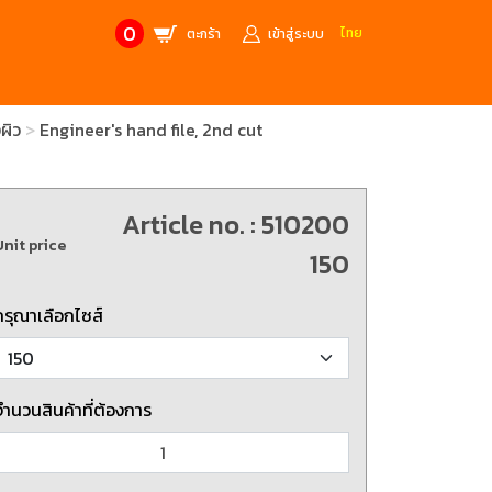
0
ไทย
ตะกร้า
เข้าสู่ระบบ
ผิว
Engineer's hand file, 2nd cut
CONTACT US
MANUFACTURE’S BRANDS
Stainless Steel Metric Offset
Trusco
ฟ้า
ชุดเครื่องมืองานช่าง
Article no. : 510200
Unit price
ศษจากแบรนด์ PB
สินค้าลดราคาพิเศษ
150
กรุณาเลือกไซส์
ก่อให้เกิดประกายไฟ
เครื่องมือป้องกันไฟฟ้าสถิตย์
 tools)
(ESD)
บช่างไฟฟ้า
ATORN
ol)
จำนวนสินค้าที่ต้องการ
chnology /
4 Metrology / เครื่องมือวัด