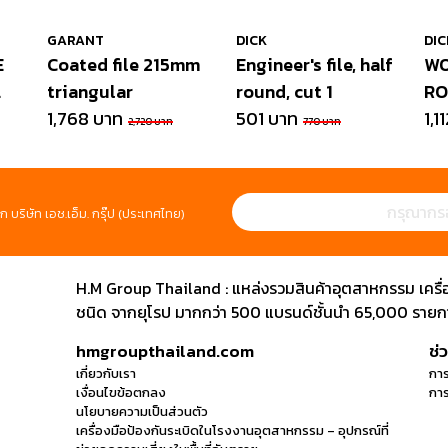
GARANT
DICK
DIC
E
Coated file 215mm
Engineer's file, half
WO
triangular
round, cut 1
RO
1,768 บาท
501 บาท
1,1
2,720 บาท
770 บาท
ก บริษัท เอช.เอ็ม. กรุ๊ป (ประเทศไทย)
H.M Group Thailand : แหล่งรวมสินค้าอุตสาหกรรม เครื่องม
ชนิด จากยุโรป มากกว่า 500 แบรนด์ชั้นนำ 65,000 รายการ
hmgroupthailand.com
ช่
เกี่ยวกับเรา
การ
เงื่อนไขข้อตกลง
การ
นโยบายความเป็นส่วนตัว
เครื่องมือป้องกันระเบิดในโรงงานอุตสาหกรรม – อุปกรณ์ที่