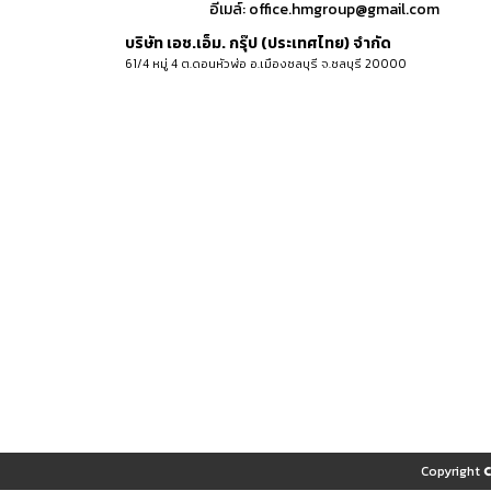
อีเมล์:
office.hmgroup@gmail.com
บริษัท เอช.เอ็ม. กรุ๊ป (ประเทศไทย) จำกัด
61/4 หมู่ 4 ต.ดอนหัวฬ่อ อ.เมืองชลบุรี จ.ชลบุรี 20000
Copyright 