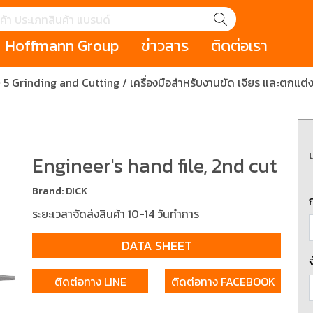
Hoffmann Group
ข่าวสาร
ติดต่อเรา
5 Grinding and Cutting / เครื่องมือสำหรับงานขัด เจียร และตกแต่ง
GROUP STORY
เหตุการณ์
HOLEX
Salespage
GARANT
ale
Cromwell
MAKITA
Hoffmann
Cromwell
าหกรรม
กระเป๋าใส่เครื่องมือ (Tool Cases)
คีมสำหรับงานไฟ
รภัย (safety cutter)
สินค้าประเภทประแจ
สินค้าราคาพิเ
Engineer's hand file, 2nd cut
Swiss Tool
Brand: DICK
ประเภทไขควง
เครื่องมือขัดและตกแต่งผิววัสดุ
เครื่องมือที่ไม่
ระยะเวลาจัดส่งสินค้า 10-14 วันทำการ
(Non-sparking
DATA SHEET
รับการทำงานในที่สูง
เครื่องมือสำหรับช่างยนต์ (
เครื่องมือสำหรั
t)
Mechanic Tools)
(Electrician To
ติดต่อทาง LINE
ติดต่อทาง FACEBOOK
ing / เครื่องมือใช้
2 Modular machining / ชุด
3 Clamping te