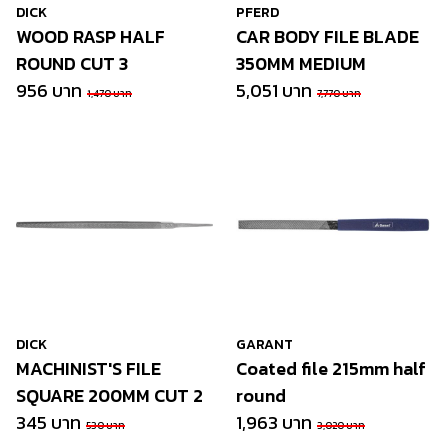
DICK
PFERD
WOOD RASP HALF
CAR BODY FILE BLADE
ROUND CUT 3
350MM MEDIUM
956 บาท
5,051 บาท
1,470 บาท
7,770 บาท
DICK
GARANT
MACHINIST'S FILE
Coated file 215mm half
SQUARE 200MM CUT 2
round
345 บาท
1,963 บาท
530 บาท
3,020 บาท