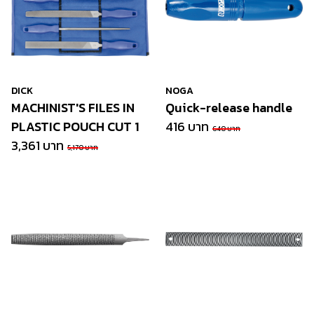
DICK
NOGA
MACHINIST'S FILES IN
Quick-release handle
PLASTIC POUCH CUT 1
416 บาท
640 บาท
3,361 บาท
5,170 บาท