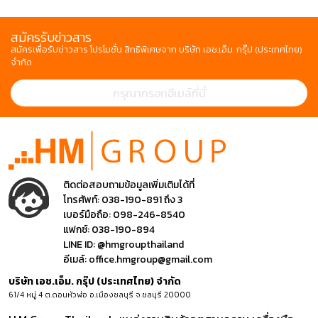
สมัครรับข่าวสาร
สมัครเพื่อรับข่าวสาร โปรโมชั่น สิทธิพิเศษจาก บริษัท เอช.เอ็ม. กรุ๊ป (ประเทศไทย)
จำกัด
ติดต่อสอบถามข้อมูลเพิ่มเติมได้ที่
โทรศัพท์:
038-190-891 ถึง 3
เบอร์มือถือ:
098-246-8540
แฟกซ์:
038-190-894
LINE ID:
@hmgroupthailand
อีเมล์:
office.hmgroup@gmail.com
บริษัท เอช.เอ็ม. กรุ๊ป (ประเทศไทย) จำกัด
61/4 หมู่ 4 ต.ดอนหัวฬ่อ อ.เมืองชลบุรี จ.ชลบุรี 20000