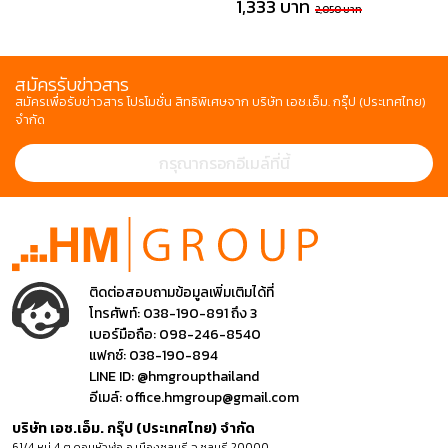
1,333 บาท
2,050 บาท
สมัครรับข่าวสาร
สมัครเพื่อรับข่าวสาร โปรโมชั่น สิทธิพิเศษจาก บริษัท เอช.เอ็ม. กรุ๊ป (ประเทศไทย)
จำกัด
ติดต่อสอบถามข้อมูลเพิ่มเติมได้ที่
โทรศัพท์:
038-190-891 ถึง 3
เบอร์มือถือ:
098-246-8540
แฟกซ์:
038-190-894
LINE ID:
@hmgroupthailand
อีเมล์:
office.hmgroup@gmail.com
บริษัท เอช.เอ็ม. กรุ๊ป (ประเทศไทย) จำกัด
61/4 หมู่ 4 ต.ดอนหัวฬ่อ อ.เมืองชลบุรี จ.ชลบุรี 20000