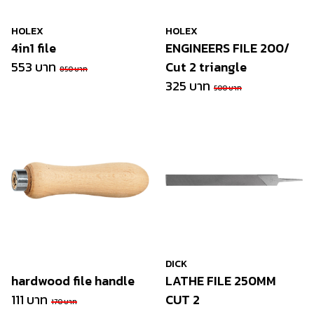
HOLEX
HOLEX
4in1 file
ENGINEERS FILE 200/
553 บาท
Cut 2 triangle
850 บาท
325 บาท
500 บาท
DICK
hardwood file handle
LATHE FILE 250MM
111 บาท
CUT 2
170 บาท