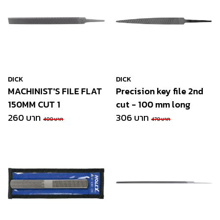
DICK
DICK
MACHINIST'S FILE FLAT
Precision key file 2nd
150MM CUT 1
cut - 100 mm long
260 บาท
306 บาท
400 บาท
470 บาท