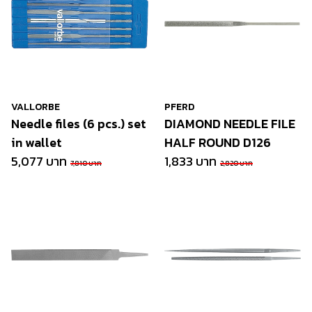
VALLORBE
PFERD
Needle files (6 pcs.) set
DIAMOND NEEDLE FILE
in wallet
HALF ROUND D126
5,077 บาท
1,833 บาท
7,810 บาท
2,820 บาท