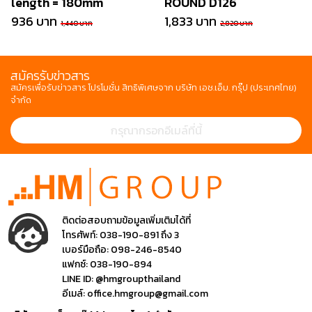
length = 180mm
ROUND D126
936 บาท
1,833 บาท
1,440 บาท
2,820 บาท
สมัครรับข่าวสาร
สมัครเพื่อรับข่าวสาร โปรโมชั่น สิทธิพิเศษจาก บริษัท เอช.เอ็ม. กรุ๊ป (ประเทศไทย)
จำกัด
ติดต่อสอบถามข้อมูลเพิ่มเติมได้ที่
โทรศัพท์:
038-190-891 ถึง 3
เบอร์มือถือ:
098-246-8540
แฟกซ์:
038-190-894
LINE ID:
@hmgroupthailand
อีเมล์:
office.hmgroup@gmail.com