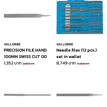
VALLORBE
VALLORBE
PRECISION FILE HAND
Needle files (12 pcs.)
100MM SWISS CUT 00
set in wallet
1,352 บาท
8,749 บาท
2,080 บาท
13,460 บาท