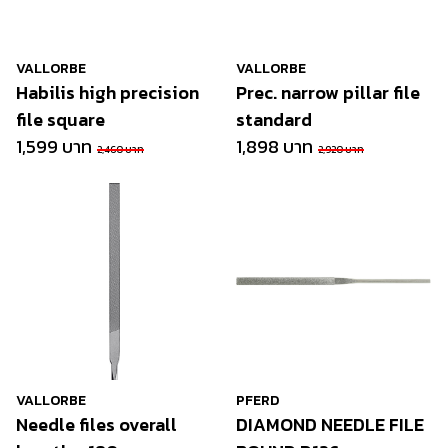
VALLORBE
VALLORBE
Habilis high precision
Prec. narrow pillar file
file square
standard
1,599 บาท
1,898 บาท
2,460 บาท
2,920 บาท
VALLORBE
PFERD
Needle files overall
DIAMOND NEEDLE FILE