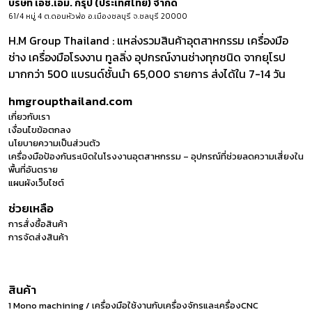
บริษัท เอช.เอ็ม. กรุ๊ป (ประเทศไทย) จำกัด
61/4 หมู่ 4 ต.ดอนหัวฬ่อ อ.เมืองชลบุรี จ.ชลบุรี 20000
H.M Group Thailand : แหล่งรวมสินค้าอุตสาหกรรม เครื่องมือ
ช่าง เครื่องมือโรงงาน ทูลลิ่ง อุปกรณ์งานช่างทุกชนิด จากยุโรป
มากกว่า 500 แบรนด์ชั้นนำ 65,000 รายการ ส่งได้ใน 7-14 วัน
hmgroupthailand.com
เกี่ยวกับเรา
เงื่อนไขข้อตกลง
นโยบายความเป็นส่วนตัว
เครื่องมือป้องกันระเบิดในโรงงานอุตสาหกรรม – อุปกรณ์ที่ช่วยลดความเสี่ยงใน
พื้นที่อันตราย
แผนผังเว็บไซต์
ช่วยเหลือ
การสั่งซื้อสินค้า
การจัดส่งสินค้า
สินค้า
1 Mono machining / เครื่องมือใช้งานกับเครื่องจักรและเครื่องCNC