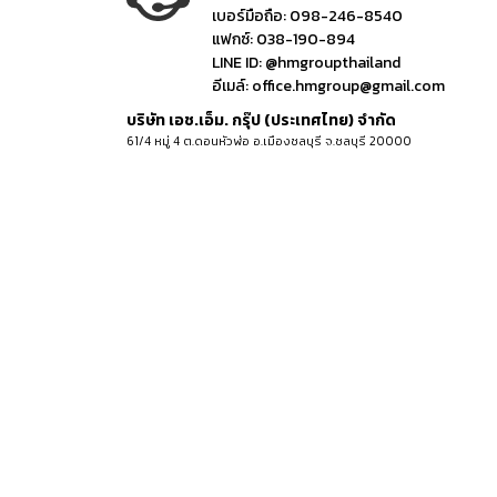
เบอร์มือถือ:
098-246-8540
แฟกซ์:
038-190-894
LINE ID:
@hmgroupthailand
อีเมล์:
office.hmgroup@gmail.com
บริษัท เอช.เอ็ม. กรุ๊ป (ประเทศไทย) จำกัด
61/4 หมู่ 4 ต.ดอนหัวฬ่อ อ.เมืองชลบุรี จ.ชลบุรี 20000