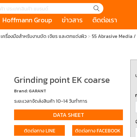
Hoffmann Group
ข่าวสาร
ติดต่อเรา
เครื่องมือสำหรับงานขัด เจียร และตกแต่งผิว
55 Abrasive Media / 
GROUP STORY
เหตุการณ์
HOLEX
Salespage
GARANT
ale
Cromwell
MAKITA
Hoffmann
Cromwell
าหกรรม
กระเป๋าใส่เครื่องมือ (Tool Cases)
คีมสำหรับงานไฟ
รภัย (safety cutter)
สินค้าประเภทประแจ
สินค้าราคาพิเ
Swiss Tool
Grinding point EK coarse
ประเภทไขควง
เครื่องมือขัดและตกแต่งผิววัสดุ
เครื่องมือที่ไม่
Brand: GARANT
(Non-sparking
ระยะเวลาจัดส่งสินค้า 10-14 วันทำการ
รับการทำงานในที่สูง
เครื่องมือสำหรับช่างยนต์ (
เครื่องมือสำหรั
t)
Mechanic Tools)
(Electrician To
DATA SHEET
ติดต่อทาง LINE
ติดต่อทาง FACEBOOK
ing / เครื่องมือใช้
2 Modular machining / ชุด
3 Clamping te