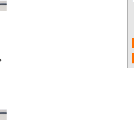
งจักรและเครื่องCNC
เครื่องมือใช้งานกับเครื่องจักรและ
อุปกรณ์จับยึด
เครื่องCNC
d Cutting / เครื่อง
6 Fastening tools for screws /
7 Gripping, cut
ขัด เจียร และตกแต่ง
เครื่องมือช่าง ประเภทขันแน่น
tools / เครื่อง
ยึดให้แน่น
ons and Storage /
0 Workshop accessories and
ครื่องมือ
occupational safety / อุปกรณ์
เครื่องมือทั่วไป และอุปกรณ์ความ
ปลอดภัย