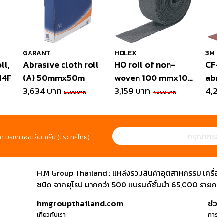
GARANT
HOLEX
3M 
ll,
Abrasive cloth roll
HO roll of non-
CF
14F
(A) 50mmx50m
woven 100 mmx10
ab
3,634 บาท
m
3,159 บาท
10
4,
5,590 บาท
4,860 บาท
ก บริษัท เอช.เอ็ม. กรุ๊ป (ประเทศไทย)
H.M Group Thailand : แหล่งรวมสินค้าอุตสาหกรรม เครื่องม
ชนิด จากยุโรป มากกว่า 500 แบรนด์ชั้นนำ 65,000 รายการ
hmgroupthailand.com
ช่
เกี่ยวกับเรา
การ