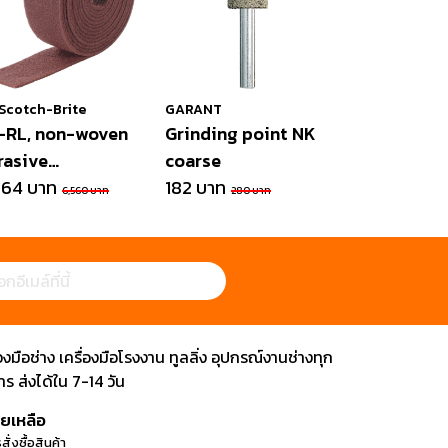
Scotch-Brite
GARANT
-RL, non-woven
Grinding point NK
rasive
coarse
0mmx10m
264 บาท
182 บาท
6,560 บาท
280 บาท
ือช่าง เครื่องมือโรงงาน ทูลลิ่ง อุปกรณ์งานช่างทุก
 ส่งได้ใน 7-14 วัน
วยเหลือ
สั่งซื้อสินค้า