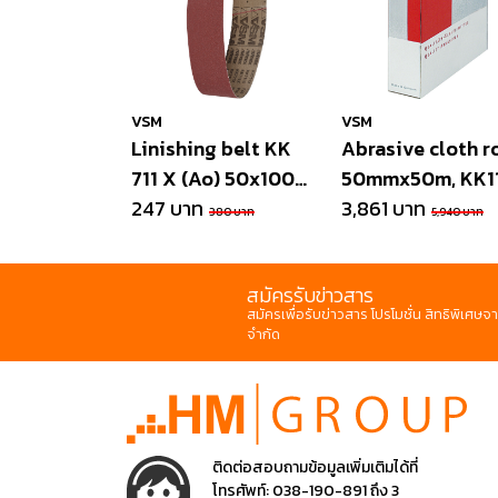
VSM
VSM
Linishing belt KK
Abrasive cloth ro
711 X (Ao) 50x1000
50mmx50m, KK1
mm
247 บาท
3,861 บาท
380 บาท
5,940 บาท
สมัครรับข่าวสาร
สมัครเพื่อรับข่าวสาร โปรโมชั่น สิทธิพิเศษจา
จำกัด
ติดต่อสอบถามข้อมูลเพิ่มเติมได้ที่
โทรศัพท์:
038-190-891 ถึง 3