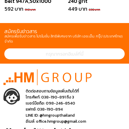
belt 947A,50x1000
240 grit
592 บาท
449 บาท
910 บาท
690 บาท
สมัครรับข่าวสาร
สมัครเพื่อรับข่าวสาร โปรโมชั่น สิทธิพิเศษจาก บริษัท เอช.เอ็ม. กรุ๊ป (ประเทศไทย)
จำกัด
ติดต่อสอบถามข้อมูลเพิ่มเติมได้ที่
โทรศัพท์:
038-190-891 ถึง 3
เบอร์มือถือ:
098-246-8540
แฟกซ์:
038-190-894
LINE ID:
@hmgroupthailand
อีเมล์:
office.hmgroup@gmail.com