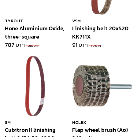
TYROLIT
VSM
Hone Aluminium Oxide,
Linishing belt 20x520
three-square
KK711X
787 บาท
91 บาท
1,210 บาท
140 บาท
3M
HOLEX
Cubitron II linishing
Flap wheel brush (Ao)