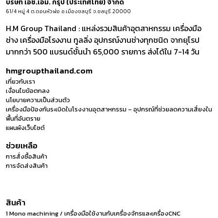
บริษัท เอช.เอ็ม. กรุ๊ป (ประเทศไทย) จำกัด
61/4 หมู่ 4 ต.ดอนหัวฬ่อ อ.เมืองชลบุรี จ.ชลบุรี 20000
H.M Group Thailand : แหล่งรวมสินค้าอุตสาหกรรม เครื่องมือ
ช่าง เครื่องมือโรงงาน ทูลลิ่ง อุปกรณ์งานช่างทุกชนิด จากยุโรป
มากกว่า 500 แบรนด์ชั้นนำ 65,000 รายการ ส่งได้ใน 7-14 วัน
hmgroupthailand.com
เกี่ยวกับเรา
เงื่อนไขข้อตกลง
นโยบายความเป็นส่วนตัว
เครื่องมือป้องกันระเบิดในโรงงานอุตสาหกรรม – อุปกรณ์ที่ช่วยลดความเสี่ยงใน
พื้นที่อันตราย
แผนผังเว็บไซต์
ช่วยเหลือ
การสั่งซื้อสินค้า
การจัดส่งสินค้า
สินค้า
1 Mono machining / เครื่องมือใช้งานกับเครื่องจักรและเครื่องCNC