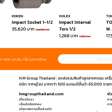
KOKEN
HOLEX
TO
Impact Socket 1-1/2
Impact Internal
TO
35,620 บาท
Torx 1/2
W.
54,800 บาท
1,268 บาท
SC
17
1,950 บาท
ก บริษัท เอช.เอ็ม. กรุ๊ป (ประเทศไทย)
H.M Group Thailand : แหล่งรวมสินค้าอุตสาหกรรม เครื่องม
ชนิด จากยุโรป มากกว่า 500 แบรนด์ชั้นนำ 65,000 รายการ
hmgroupthailand.com
ช่
เกี่ยวกับเรา
การ
เงื่อนไขข้อตกลง
การ
นโยบายความเป็นส่วนตัว