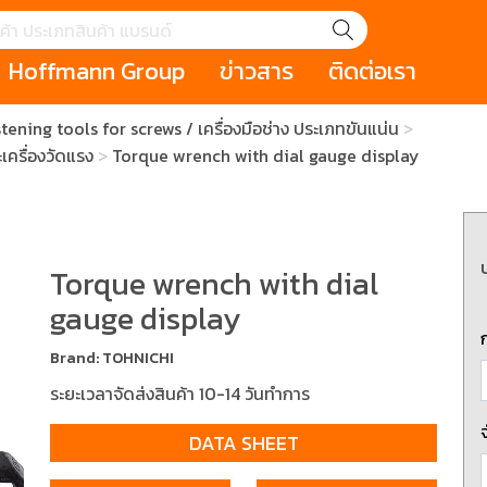
Hoffmann Group
ข่าวสาร
ติดต่อเรา
tening tools for screws / เครื่องมือช่าง ประเภทขันแน่น
GROUP STORY
เหตุการณ์
HOLEX
Salespage
GARANT
ครื่องวัดแรง
Torque wrench with dial gauge display
ale
Cromwell
MAKITA
Hoffmann
Cromwell
าหกรรม
กระเป๋าใส่เครื่องมือ (Tool Cases)
คีมสำหรับงานไฟ
รภัย (safety cutter)
สินค้าประเภทประแจ
สินค้าราคาพิเ
Swiss Tool
Torque wrench with dial
gauge display
ประเภทไขควง
เครื่องมือขัดและตกแต่งผิววัสดุ
เครื่องมือที่ไม่
(Non-sparking
Brand: TOHNICHI
รับการทำงานในที่สูง
เครื่องมือสำหรับช่างยนต์ (
เครื่องมือสำหรั
ระยะเวลาจัดส่งสินค้า 10-14 วันทำการ
t)
Mechanic Tools)
(Electrician To
DATA SHEET
ing / เครื่องมือใช้
2 Modular machining / ชุด
3 Clamping te