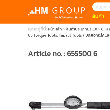
สินค้า
แนะนำ
คุณอยู่ที่นี้:
หน้าหลัก
สินค้าประเภทประแจ
6 Fas
HOFFMANN 
บทความ
65 Torque Tools, Impact Tools / ประแจทอร์คและเ
clearance s
ECatalogue
Download
กระดาษอุตส
Article no. : 655500 6
มีดคัตเตอร์นิ
สินค้าแนะนำ
เครื่องมือสำห
(Tools Heigh
ประเภท
1 Mono machin