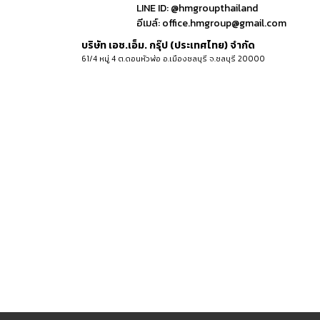
LINE ID:
@hmgroupthailand
อีเมล์:
office.hmgroup@gmail.com
บริษัท เอช.เอ็ม. กรุ๊ป (ประเทศไทย) จำกัด
61/4 หมู่ 4 ต.ดอนหัวฬ่อ อ.เมืองชลบุรี จ.ชลบุรี 20000