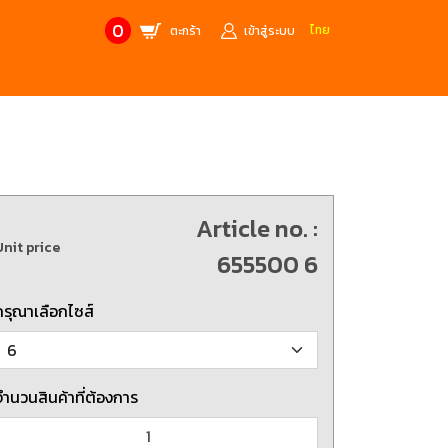
0
ไทย
ตะกร้า
เข้าสู่ระบบ
CONTACT US
MANUFACTURE’S BRANDS
Stainless Steel Metric Offset
Trusco
ฟ้า
ชุดเครื่องมืองานช่าง
Article no. :
ศษจากแบรนด์ PB
สินค้าลดราคาพิเศษ
Unit price
655500 6
ก่อให้เกิดประกายไฟ
เครื่องมือป้องกันไฟฟ้าสถิตย์
 tools)
(ESD)
กรุณาเลือกไซส์
บช่างไฟฟ้า
ATORN
ol)
จำนวนสินค้าที่ต้องการ
chnology /
4 Metrology / เครื่องมือวัด