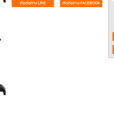
ติดต่อทาง LINE
ติดต่อทาง FACEBOOK
งจักรและเครื่องCNC
เครื่องมือใช้งานกับเครื่องจักรและ
อุปกรณ์จับยึด
เครื่องCNC
d Cutting / เครื่อง
6 Fastening tools for screws /
7 Gripping, cut
ขัด เจียร และตกแต่ง
เครื่องมือช่าง ประเภทขันแน่น
tools / เครื่อง
ยึดให้แน่น
ons and Storage /
0 Workshop accessories and
ครื่องมือ
occupational safety / อุปกรณ์
เครื่องมือทั่วไป และอุปกรณ์ความ
ปลอดภัย