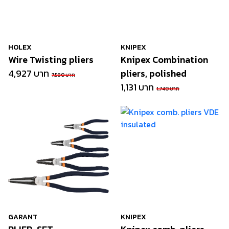
HOLEX
KNIPEX
Wire Twisting pliers
Knipex Combination
4,927 บาท
pliers, polished
7,580 บาท
1,131 บาท
1,740 บาท
GARANT
KNIPEX