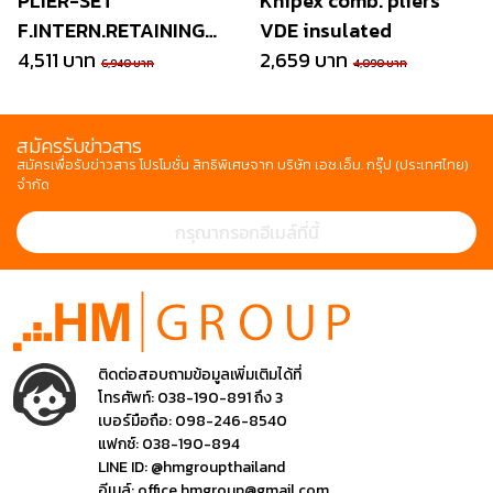
PLIER-SET
Knipex comb. pliers
F.INTERN.RETAINING
VDE insulated
RING
4,511 บาท
2,659 บาท
6,940 บาท
4,090 บาท
สมัครรับข่าวสาร
สมัครเพื่อรับข่าวสาร โปรโมชั่น สิทธิพิเศษจาก บริษัท เอช.เอ็ม. กรุ๊ป (ประเทศไทย)
จำกัด
ติดต่อสอบถามข้อมูลเพิ่มเติมได้ที่
โทรศัพท์:
038-190-891 ถึง 3
เบอร์มือถือ:
098-246-8540
แฟกซ์:
038-190-894
LINE ID:
@hmgroupthailand
อีเมล์:
office.hmgroup@gmail.com