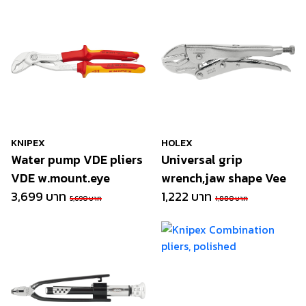
KNIPEX
HOLEX
Water pump VDE pliers
Universal grip
VDE w.mount.eye
wrench,jaw shape Vee
3,699 บาท
1,222 บาท
5,690 บาท
1,880 บาท