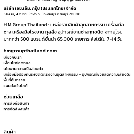
บริษัท เอช.เอ็ม. กรุ๊ป (ประเทศไทย) จำกัด
61/4 หมู่ 4 ต.ดอนหัวฬ่อ อ.เมืองชลบุรี จ.ชลบุรี 20000
H.M Group Thailand : แหล่งรวมสินค้าอุตสาหกรรม เครื่องมือ
ช่าง เครื่องมือโรงงาน ทูลลิ่ง อุปกรณ์งานช่างทุกชนิด จากยุโรป
มากกว่า 500 แบรนด์ชั้นนำ 65,000 รายการ ส่งได้ใน 7-14 วัน
hmgroupthailand.com
เกี่ยวกับเรา
เงื่อนไขข้อตกลง
นโยบายความเป็นส่วนตัว
เครื่องมือป้องกันระเบิดในโรงงานอุตสาหกรรม – อุปกรณ์ที่ช่วยลดความเสี่ยงใน
พื้นที่อันตราย
แผนผังเว็บไซต์
ช่วยเหลือ
การสั่งซื้อสินค้า
การจัดส่งสินค้า
สินค้า