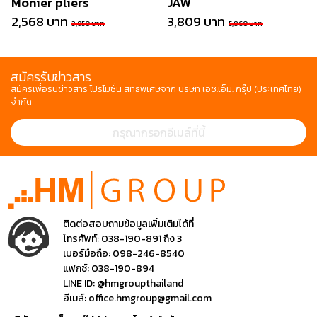
Monier pliers
JAW
2,568 บาท
3,809 บาท
3,950 บาท
5,860 บาท
สมัครรับข่าวสาร
สมัครเพื่อรับข่าวสาร โปรโมชั่น สิทธิพิเศษจาก บริษัท เอช.เอ็ม. กรุ๊ป (ประเทศไทย)
จำกัด
ติดต่อสอบถามข้อมูลเพิ่มเติมได้ที่
โทรศัพท์:
038-190-891 ถึง 3
เบอร์มือถือ:
098-246-8540
แฟกซ์:
038-190-894
LINE ID:
@hmgroupthailand
อีเมล์:
office.hmgroup@gmail.com