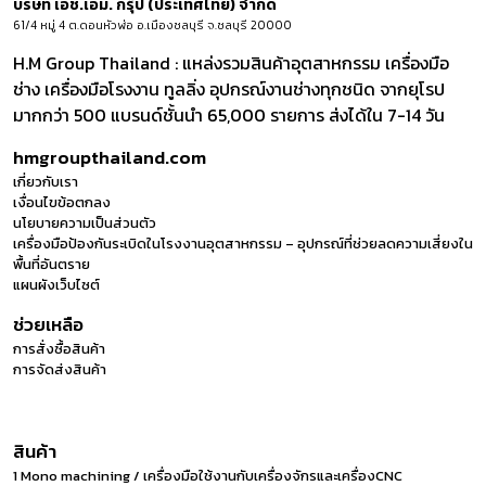
บริษัท เอช.เอ็ม. กรุ๊ป (ประเทศไทย) จำกัด
61/4 หมู่ 4 ต.ดอนหัวฬ่อ อ.เมืองชลบุรี จ.ชลบุรี 20000
H.M Group Thailand : แหล่งรวมสินค้าอุตสาหกรรม เครื่องมือ
ช่าง เครื่องมือโรงงาน ทูลลิ่ง อุปกรณ์งานช่างทุกชนิด จากยุโรป
มากกว่า 500 แบรนด์ชั้นนำ 65,000 รายการ ส่งได้ใน 7-14 วัน
hmgroupthailand.com
เกี่ยวกับเรา
เงื่อนไขข้อตกลง
นโยบายความเป็นส่วนตัว
เครื่องมือป้องกันระเบิดในโรงงานอุตสาหกรรม – อุปกรณ์ที่ช่วยลดความเสี่ยงใน
พื้นที่อันตราย
แผนผังเว็บไซต์
ช่วยเหลือ
การสั่งซื้อสินค้า
การจัดส่งสินค้า
สินค้า
1 Mono machining / เครื่องมือใช้งานกับเครื่องจักรและเครื่องCNC