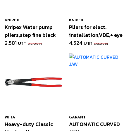
KNIPEX
KNIPEX
Knipex Water pump
Pliers for elect.
pliers,step fine black
installation,VDE,+ eye
2,581 บาท
4,524 บาท
3,970 บาท
6,960 บาท
WIHA
GARANT
Heavy-duty Classic
AUTOMATIC CURVED