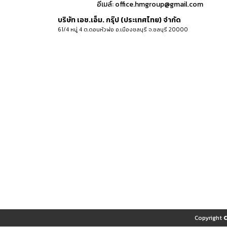
อีเมล์:
office.hmgroup@gmail.com
บริษัท เอช.เอ็ม. กรุ๊ป (ประเทศไทย) จำกัด
61/4 หมู่ 4 ต.ดอนหัวฬ่อ อ.เมืองชลบุรี จ.ชลบุรี 20000
Copyright 