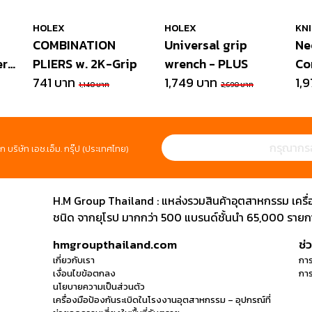
HOLEX
HOLEX
KN
COMBINATION
Universal grip
Ne
rs,
PLIERS w. 2K-Grip
wrench - PLUS
Co
741 บาท
1,749 บาท
in
1,
1,140 บาท
2,690 บาท
ก บริษัท เอช.เอ็ม. กรุ๊ป (ประเทศไทย)
H.M Group Thailand : แหล่งรวมสินค้าอุตสาหกรรม เครื่องม
ชนิด จากยุโรป มากกว่า 500 แบรนด์ชั้นนำ 65,000 รายการ
hmgroupthailand.com
ช่
เกี่ยวกับเรา
การ
เงื่อนไขข้อตกลง
การ
นโยบายความเป็นส่วนตัว
เครื่องมือป้องกันระเบิดในโรงงานอุตสาหกรรม – อุปกรณ์ที่