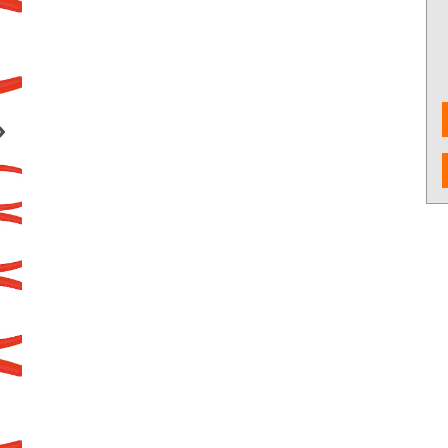
งจักรและเครื่องCNC
เครื่องมือใช้งานกับเครื่องจักรและ
อุปกรณ์จับยึด
เครื่องCNC
d Cutting / เครื่อง
6 Fastening tools for screws /
7 Gripping, cut
ขัด เจียร และตกแต่ง
เครื่องมือช่าง ประเภทขันแน่น
tools / เครื่อง
ยึดให้แน่น
ons and Storage /
0 Workshop accessories and
ครื่องมือ
occupational safety / อุปกรณ์
เครื่องมือทั่วไป และอุปกรณ์ความ
ปลอดภัย