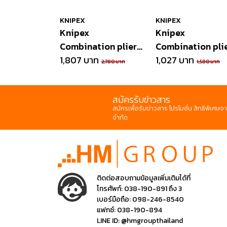
KNIPEX
KNIPEX
Knipex
Knipex
Combination pliers
Combination plie
VDE insulated
1,807 บาท
polished
1,027 บาท
2,780 บาท
1,580 บาท
สมัครรับข่าวสาร
สมัครเพื่อรับข่าวสาร โปรโมชั่น สิทธิพิเศษจา
จำกัด
ติดต่อสอบถามข้อมูลเพิ่มเติมได้ที่
โทรศัพท์:
038-190-891 ถึง 3
เบอร์มือถือ:
098-246-8540
แฟกซ์:
038-190-894
LINE ID:
@hmgroupthailand