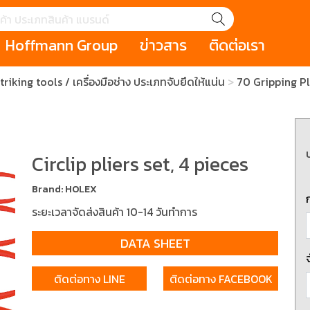
Hoffmann Group
ข่าวสาร
ติดต่อเรา
triking tools / เครื่องมือช่าง ประเภทจับยึดให้แน่น
70 Gripping Pli
GROUP STORY
เหตุการณ์
HOLEX
Salespage
GARANT
ale
Cromwell
MAKITA
Hoffmann
Cromwell
าหกรรม
กระเป๋าใส่เครื่องมือ (Tool Cases)
คีมสำหรับงานไฟ
รภัย (safety cutter)
สินค้าประเภทประแจ
สินค้าราคาพิเ
Circlip pliers set, 4 pieces
Swiss Tool
Brand: HOLEX
ประเภทไขควง
เครื่องมือขัดและตกแต่งผิววัสดุ
เครื่องมือที่ไม่
ระยะเวลาจัดส่งสินค้า 10-14 วันทำการ
(Non-sparking
DATA SHEET
รับการทำงานในที่สูง
เครื่องมือสำหรับช่างยนต์ (
เครื่องมือสำหรั
t)
Mechanic Tools)
(Electrician To
ติดต่อทาง LINE
ติดต่อทาง FACEBOOK
ing / เครื่องมือใช้
2 Modular machining / ชุด
3 Clamping te