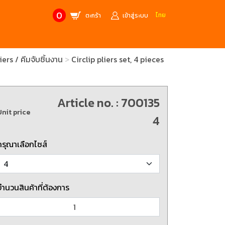
0
ไทย
ตะกร้า
เข้าสู่ระบบ
ers / คีมจับชิ้นงาน
Circlip pliers set, 4 pieces
CONTACT US
MANUFACTURE’S BRANDS
Stainless Steel Metric Offset
Trusco
ฟ้า
ชุดเครื่องมืองานช่าง
Article no. : 700135
Unit price
ศษจากแบรนด์ PB
สินค้าลดราคาพิเศษ
4
กรุณาเลือกไซส์
ก่อให้เกิดประกายไฟ
เครื่องมือป้องกันไฟฟ้าสถิตย์
 tools)
(ESD)
บช่างไฟฟ้า
ATORN
ol)
จำนวนสินค้าที่ต้องการ
chnology /
4 Metrology / เครื่องมือวัด