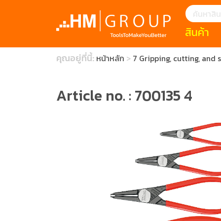
สินค้า
แนะนำ
คุณอยู่ที่นี้:
หน้าหลัก
7 Gripping, cutting, and s
HOFFMANN 
บทความ
clearance s
ECatalogue
Download
Article no. : 700135 4
กระดาษอุตส
มีดคัตเตอร์นิ
สินค้าแนะนำ
เครื่องมือสำห
(Tools Heigh
ประเภท
1 Mono machin