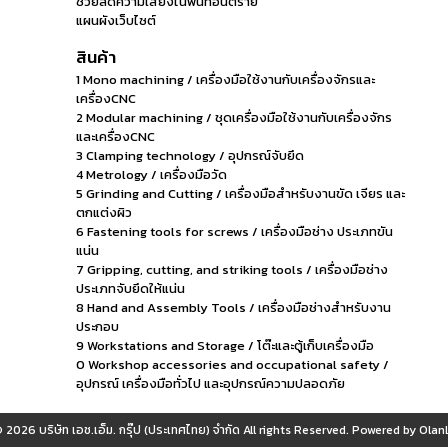
ช่วยลดความเสี่ยงในพื้นที่อันตราย
แผนผังเว็บไซต์
สินค้า
1 Mono machining / เครื่องมือใช้งานกับเครื่องจักรและ
เครื่องCNC
2 Modular machining / ชุดเครื่องมือใช้งานกับเครื่องจักร
และเครื่องCNC
3 Clamping technology / อุปกรณ์จับยึด
4 Metrology / เครื่องมือวัด
5 Grinding and Cutting / เครื่องมือสำหรับงานขัด เจียร และ
ตกแต่งผิว
6 Fastening tools for screws / เครื่องมือช่าง ประเภทขัน
แน่น
7 Gripping, cutting, and striking tools / เครื่องมือช่าง
ประเภทจับยึดให้แน่น
8 Hand and Assembly Tools / เครื่องมือช่างสำหรับงาน
ประกอบ
9 Workstations and Storage / โต๊ะและตู้เก็บเครื่องมือ
0 Workshop accessories and occupational safety /
อุปกรณ์ เครื่องมือทั่วไป และอุปกรณ์ความปลอดภัย
© 2026
บริษัท เอช.เอ็ม. กรุ๊ป (ประเทศไทย) จำกัด
All rights Reserved. Powered by
OlanL