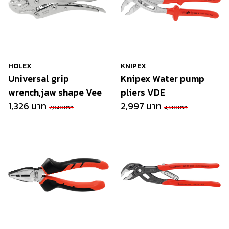
HOLEX
KNIPEX
Universal grip
Knipex Water pump
wrench,jaw shape Vee
pliers VDE
1,326 บาท
2,997 บาท
2,040 บาท
4,610 บาท