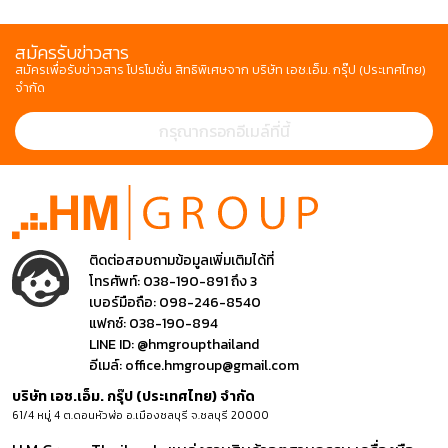
สมัครรับข่าวสาร
สมัครเพื่อรับข่าวสาร โปรโมชั่น สิทธิพิเศษจาก บริษัท เอช.เอ็ม. กรุ๊ป (ประเทศไทย)
จำกัด
ติดต่อสอบถามข้อมูลเพิ่มเติมได้ที่
โทรศัพท์:
038-190-891 ถึง 3
เบอร์มือถือ:
098-246-8540
แฟกซ์:
038-190-894
LINE ID:
@hmgroupthailand
อีเมล์:
office.hmgroup@gmail.com
บริษัท เอช.เอ็ม. กรุ๊ป (ประเทศไทย) จำกัด
61/4 หมู่ 4 ต.ดอนหัวฬ่อ อ.เมืองชลบุรี จ.ชลบุรี 20000