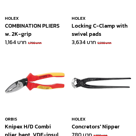
HOLEX
HOLEX
COMBINATION PLIERS
Locking C-Clamp with
w. 2K-grip
swivel pads
1,164 บาท
3,634 บาท
1,790 บาท
5,590 บาท
ORBIS
HOLEX
Knipex H/D Combi
Concretors' Nipper
plier, bent, VDE-insul.
780 บาท
1,200 บาท