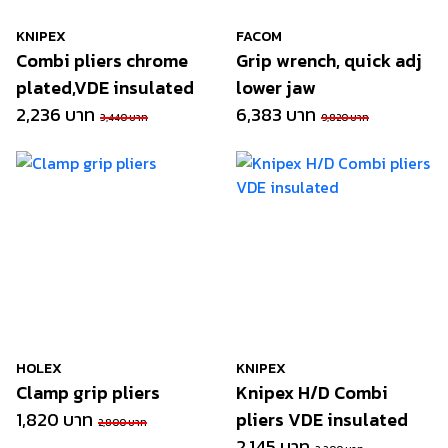
KNIPEX
FACOM
Combi pliers chrome
Grip wrench, quick adj
plated,VDE insulated
lower jaw
2,236 บาท
6,383 บาท
3,440 บาท
9,820 บาท
HOLEX
KNIPEX
Clamp grip pliers
Knipex H/D Combi
1,820 บาท
pliers VDE insulated
2,800 บาท
2,145 บาท