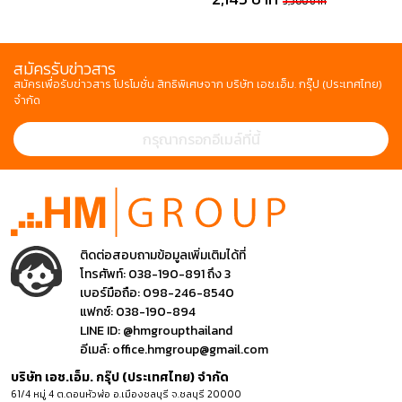
3,300 บาท
สมัครรับข่าวสาร
สมัครเพื่อรับข่าวสาร โปรโมชั่น สิทธิพิเศษจาก บริษัท เอช.เอ็ม. กรุ๊ป (ประเทศไทย)
จำกัด
ติดต่อสอบถามข้อมูลเพิ่มเติมได้ที่
โทรศัพท์:
038-190-891 ถึง 3
เบอร์มือถือ:
098-246-8540
แฟกซ์:
038-190-894
LINE ID:
@hmgroupthailand
อีเมล์:
office.hmgroup@gmail.com
บริษัท เอช.เอ็ม. กรุ๊ป (ประเทศไทย) จำกัด
61/4 หมู่ 4 ต.ดอนหัวฬ่อ อ.เมืองชลบุรี จ.ชลบุรี 20000