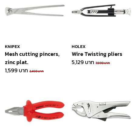
KNIPEX
HOLEX
Mesh cutting pincers,
Wire Twisting pliers
zinc plat.
5,129 บาท
7,890 บาท
1,599 บาท
2,460 บาท