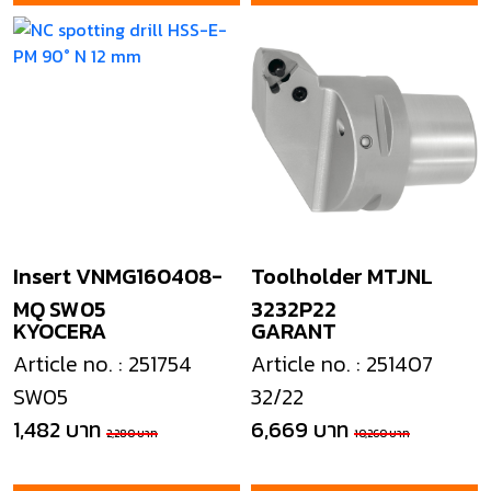
Insert VNMG160408-
Toolholder MTJNL
MQ SW05
3232P22
KYOCERA
GARANT
Article no. : 251754
Article no. : 251407
SW05
32/22
1,482 บาท
6,669 บาท
2,280 บาท
10,260 บาท