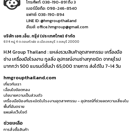
โทรศัพท์:
038-190-891 ถึง 3
เบอร์มือถือ:
098-246-8540
แฟกซ์:
038-190-894
LINE ID:
@hmgroupthailand
อีเมล์:
office.hmgroup@gmail.com
บริษัท เอช.เอ็ม. กรุ๊ป (ประเทศไทย) จำกัด
61/4 หมู่ 4 ต.ดอนหัวฬ่อ อ.เมืองชลบุรี จ.ชลบุรี 20000
H.M Group Thailand : แหล่งรวมสินค้าอุตสาหกรรม เครื่องมือ
ช่าง เครื่องมือโรงงาน ทูลลิ่ง อุปกรณ์งานช่างทุกชนิด จากยุโรป
มากกว่า 500 แบรนด์ชั้นนำ 65,000 รายการ ส่งได้ใน 7-14 วัน
hmgroupthailand.com
เกี่ยวกับเรา
เงื่อนไขข้อตกลง
นโยบายความเป็นส่วนตัว
เครื่องมือป้องกันระเบิดในโรงงานอุตสาหกรรม – อุปกรณ์ที่ช่วยลดความเสี่ยงใน
พื้นที่อันตราย
แผนผังเว็บไซต์
ช่วยเหลือ
การสั่งซื้อสินค้า