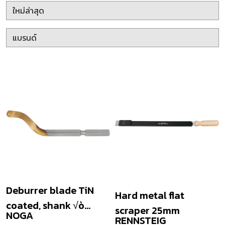
Deburrer blade TiN
Hard metal flat
coated, shank √ò
scraper 25mm
NOGA
3.2mm
RENNSTEIG