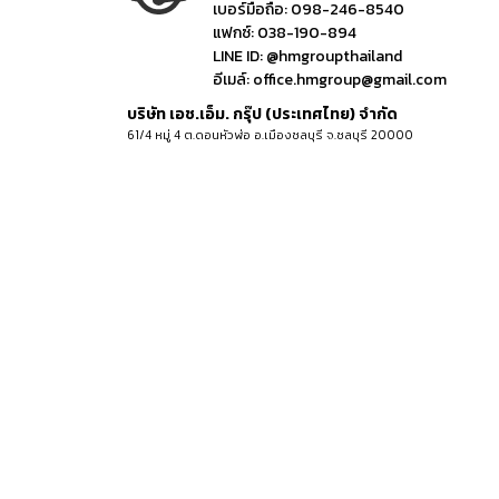
เบอร์มือถือ:
098-246-8540
แฟกซ์:
038-190-894
LINE ID:
@hmgroupthailand
อีเมล์:
office.hmgroup@gmail.com
บริษัท เอช.เอ็ม. กรุ๊ป (ประเทศไทย) จำกัด
61/4 หมู่ 4 ต.ดอนหัวฬ่อ อ.เมืองชลบุรี จ.ชลบุรี 20000