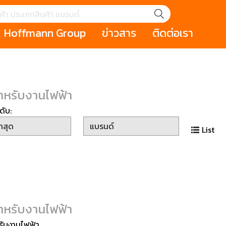
Hoffmann Group
ข่าวสาร
ติดต่อเรา
GROUP STORY
เหตุการณ์
HOLEX
Salespage
GARANT
ale
Cromwell
MAKITA
Hoffmann
Cromwell
ำหรับงานไฟฟ้า
าหกรรม
กระเป๋าใส่เครื่องมือ (Tool Cases)
คีมสำหรับงานไฟ
ดับ:
รภัย (safety cutter)
สินค้าประเภทประแจ
สินค้าราคาพิเ
Swiss Tool
List
ประเภทไขควง
เครื่องมือขัดและตกแต่งผิววัสดุ
เครื่องมือที่ไม่
(Non-sparking
รับการทำงานในที่สูง
เครื่องมือสำหรับช่างยนต์ (
เครื่องมือสำหรั
t)
Mechanic Tools)
(Electrician To
ำหรับงานไฟฟ้า
ing / เครื่องมือใช้
2 Modular machining / ชุด
3 Clamping te
รับงานไฟฟ้า