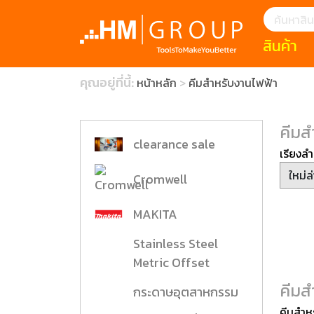
สินค้า
แนะนำ
คุณอยู่ที่นี้:
หน้าหลัก
คีมสำหรับงานไฟฟ้า
HOFFMANN 
บทความ
clearance s
ECatalogue
Download
คีมส
กระดาษอุตส
clearance sale
เรียงลำ
มีดคัตเตอร์นิ
Cromwell
สินค้าแนะนำ
MAKITA
Stainless Steel
เครื่องมือสำห
(Tools Heigh
Metric Offset
ประเภท
คีมส
กระดาษอุตสาหกรรม
1 Mono machin
คีมสำห