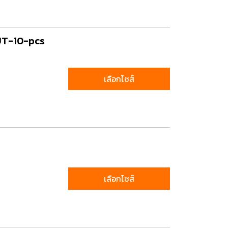
ting, and striking
8 Hand and Assembly Tools /
UT-10-pcs
มือช่าง ประเภทจับ
เครื่องมือช่างสำหรับงานประกอบ
เลือกไซส์
เลือกไซส์