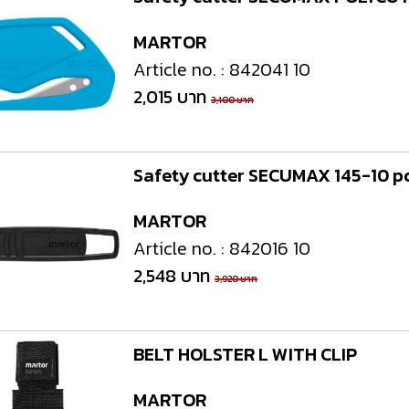
MARTOR
Article no. : 842041 10
2,015 บาท
3,100 บาท
Safety cutter SECUMAX 145-10 pc
MARTOR
Article no. : 842016 10
2,548 บาท
3,920 บาท
BELT HOLSTER L WITH CLIP
MARTOR