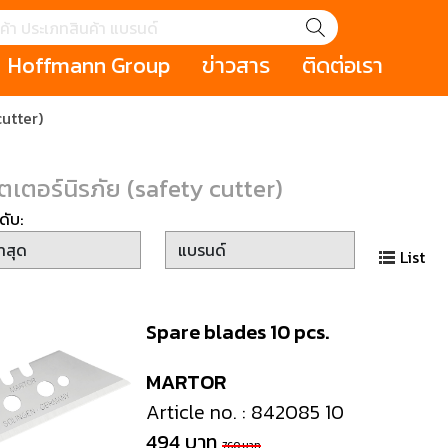
Hoffmann Group
ข่าวสาร
ติดต่อเรา
cutter)
GROUP STORY
เหตุการณ์
HOLEX
Salespage
GARANT
ale
Cromwell
MAKITA
Hoffmann
Cromwell
ัตเตอร์นิรภัย (safety cutter)
าหกรรม
กระเป๋าใส่เครื่องมือ (Tool Cases)
คีมสำหรับงานไฟ
ดับ:
รภัย (safety cutter)
สินค้าประเภทประแจ
สินค้าราคาพิเ
Swiss Tool
List
ประเภทไขควง
เครื่องมือขัดและตกแต่งผิววัสดุ
เครื่องมือที่ไม่
(Non-sparking
Spare blades 10 pcs.
รับการทำงานในที่สูง
เครื่องมือสำหรับช่างยนต์ (
เครื่องมือสำหรั
t)
Mechanic Tools)
(Electrician To
MARTOR
Article no. : 842085 10
494 บาท
ing / เครื่องมือใช้
2 Modular machining / ชุด
3 Clamping te
760 บาท