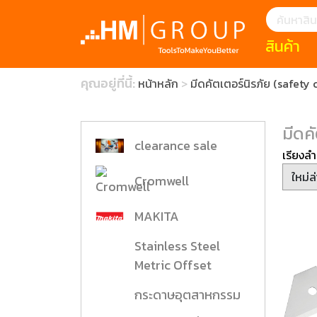
สินค้า
แนะนำ
คุณอยู่ที่นี้:
หน้าหลัก
มีดคัตเตอร์นิรภัย (safety 
HOFFMANN 
บทความ
clearance s
ECatalogue
Download
มีดค
กระดาษอุตส
clearance sale
เรียงลำ
มีดคัตเตอร์นิ
Cromwell
สินค้าแนะนำ
MAKITA
Stainless Steel
เครื่องมือสำห
(Tools Heigh
Metric Offset
ประเภท
กระดาษอุตสาหกรรม
1 Mono machin