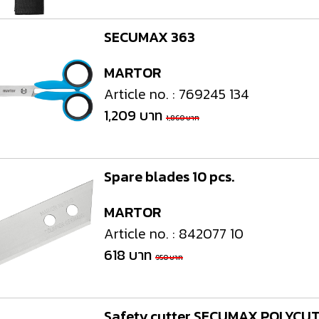
SECUMAX 363
MARTOR
Article no. : 769245 134
1,209 บาท
1,860 บาท
Spare blades 10 pcs.
MARTOR
Article no. : 842077 10
618 บาท
950 บาท
Safety cutter SECUMAX POLYCU