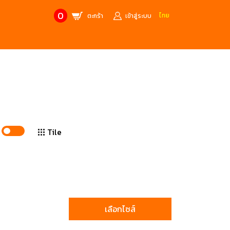
0
ไทย
ตะกร้า
เข้าสู่ระบบ
CONTACT US
MANUFACTURE’S BRANDS
Stainless Steel Metric Offset
Trusco
ฟ้า
ชุดเครื่องมืองานช่าง
ศษจากแบรนด์ PB
สินค้าลดราคาพิเศษ
Tile
ก่อให้เกิดประกายไฟ
เครื่องมือป้องกันไฟฟ้าสถิตย์
 tools)
(ESD)
บช่างไฟฟ้า
ATORN
ol)
เลือกไซส์
chnology /
4 Metrology / เครื่องมือวัด