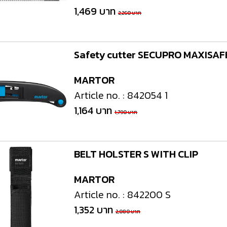
1,469 บาท
2,260 บาท
Safety cutter SECUPRO MAXISAF
MARTOR
Article no. : 842054 1
1,164 บาท
1,790 บาท
BELT HOLSTER S WITH CLIP
MARTOR
Article no. : 842200 S
1,352 บาท
2,080 บาท