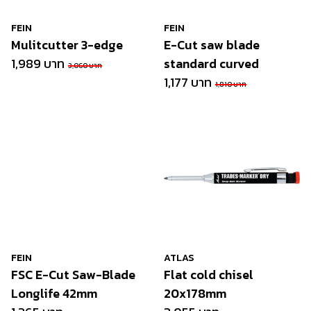
FEIN
FEIN
Mulitcutter 3-edge
E-Cut saw blade
1,989 บาท
standard curved
3,060 บาท
1,177 บาท
1,810 บาท
FEIN
ATLAS
FSC E-Cut Saw-Blade
Flat cold chisel
Longlife 42mm
20x178mm