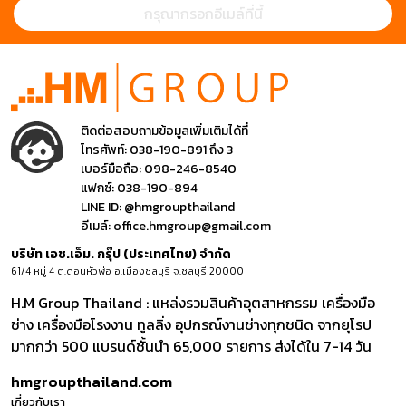
ติดต่อสอบถามข้อมูลเพิ่มเติมได้ที่
โทรศัพท์:
038-190-891 ถึง 3
เบอร์มือถือ:
098-246-8540
แฟกซ์:
038-190-894
LINE ID:
@hmgroupthailand
อีเมล์:
office.hmgroup@gmail.com
บริษัท เอช.เอ็ม. กรุ๊ป (ประเทศไทย) จำกัด
61/4 หมู่ 4 ต.ดอนหัวฬ่อ อ.เมืองชลบุรี จ.ชลบุรี 20000
H.M Group Thailand : แหล่งรวมสินค้าอุตสาหกรรม เครื่องมือ
ช่าง เครื่องมือโรงงาน ทูลลิ่ง อุปกรณ์งานช่างทุกชนิด จากยุโรป
มากกว่า 500 แบรนด์ชั้นนำ 65,000 รายการ ส่งได้ใน 7-14 วัน
hmgroupthailand.com
เกี่ยวกับเรา