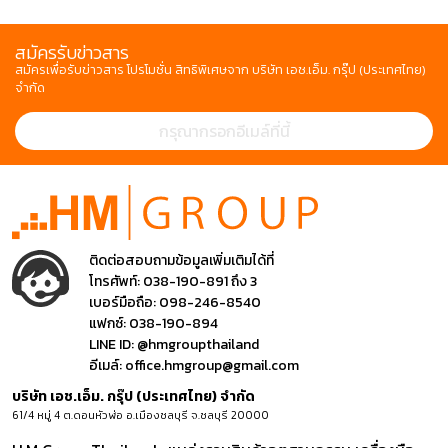
สมัครรับข่าวสาร
สมัครเพื่อรับข่าวสาร โปรโมชั่น สิทธิพิเศษจาก บริษัท เอช.เอ็ม. กรุ๊ป (ประเทศไทย)
จำกัด
ติดต่อสอบถามข้อมูลเพิ่มเติมได้ที่
โทรศัพท์:
038-190-891 ถึง 3
เบอร์มือถือ:
098-246-8540
แฟกซ์:
038-190-894
LINE ID:
@hmgroupthailand
อีเมล์:
office.hmgroup@gmail.com
บริษัท เอช.เอ็ม. กรุ๊ป (ประเทศไทย) จำกัด
61/4 หมู่ 4 ต.ดอนหัวฬ่อ อ.เมืองชลบุรี จ.ชลบุรี 20000