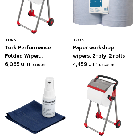
TORK
TORK
Tork Performance
Paper workshop
Folded Wiper
wipers, 2-ply, 2 rolls
Dispenser
6,065 บาท
4,459 บาท
9,330 บาท
6,860 บาท