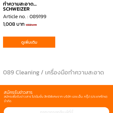
ทำความสะอาด
SCHWEIZER
Cleaning set
Article no. : 089199
1,008 บาท
1,550 บาท
ดูเพิ่มเติม
089 Cleaning / เครื่องมือทำความสะอาด
สมัครรับข่าวสาร
สมัครเพื่อรับข่าวสาร โปรโมชั่น สิทธิพิเศษจาก บริษัท เอช.เอ็ม. กรุ๊ป (ประเทศไทย)
จำกัด