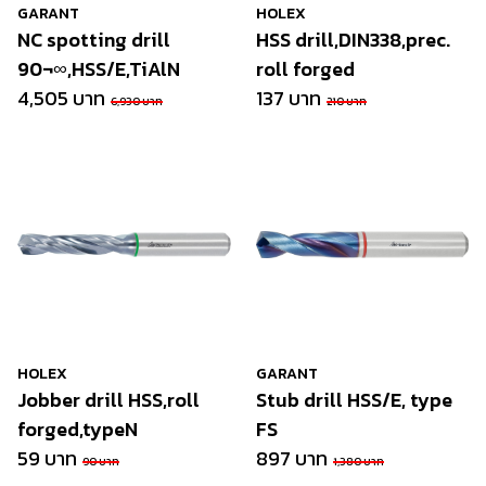
GARANT
HOLEX
NC spotting drill
HSS drill,DIN338,prec.
90¬∞,HSS/E,TiAlN
roll forged
4,505 บาท
137 บาท
6,930 บาท
210 บาท
HOLEX
GARANT
Jobber drill HSS,roll
Stub drill HSS/E, type
forged,typeN
FS
59 บาท
897 บาท
90 บาท
1,380 บาท