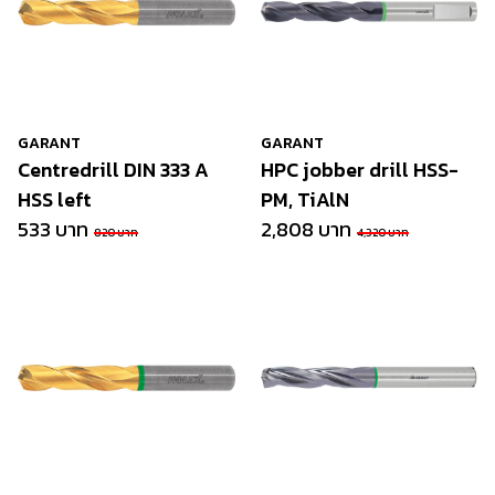
GARANT
GARANT
Centredrill DIN 333 A
HPC jobber drill HSS-
HSS left
PM, TiAlN
533 บาท
2,808 บาท
820 บาท
4,320 บาท