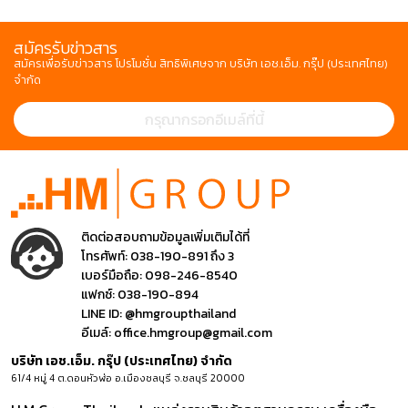
สมัครรับข่าวสาร
สมัครเพื่อรับข่าวสาร โปรโมชั่น สิทธิพิเศษจาก บริษัท เอช.เอ็ม. กรุ๊ป (ประเทศไทย)
จำกัด
ติดต่อสอบถามข้อมูลเพิ่มเติมได้ที่
โทรศัพท์:
038-190-891 ถึง 3
เบอร์มือถือ:
098-246-8540
แฟกซ์:
038-190-894
LINE ID:
@hmgroupthailand
อีเมล์:
office.hmgroup@gmail.com
บริษัท เอช.เอ็ม. กรุ๊ป (ประเทศไทย) จำกัด
61/4 หมู่ 4 ต.ดอนหัวฬ่อ อ.เมืองชลบุรี จ.ชลบุรี 20000